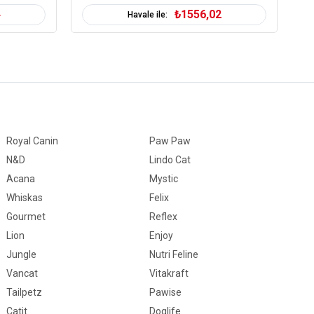
4
₺1556,02
Havale ile:
ı
Royal Canin
Paw Paw
N&D
Lindo Cat
aynağı
Acana
Mystic
Whiskas
Felix
etişkin (1-7 Yaş)
Gourmet
Reflex
Kuru Mama
Lion
Enjoy
ahılsız
Jungle
Nutri Feline
Vancat
Vitakraft
ağışıklık Sistemi Gelişimi
Eklem Sağlığı
Kilolu
Tüy
e Deri Sağlığı
Tailpetz
Pawise
Catit
Doglife