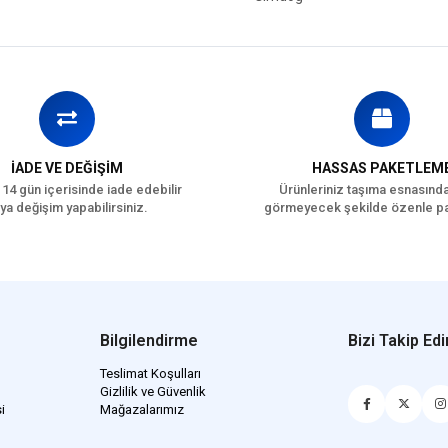
Köpek Irk Boyutu
O
k
Köpek Maması İçerik
Köpek Maması Paket
0
Boyutu
Köpek Irk Özelliği
T
İADE VE DEĞİŞİM
HASSAS PAKETLEM
 14 gün içerisinde iade edebilir
Ürünleriniz taşıma esnasınd
ya değişim yapabilirsiniz.
görmeyecek şekilde özenle pa
Bilgilendirme
Bizi Takip Edi
Teslimat Koşulları
Gizlilik ve Güvenlik
i
Mağazalarımız