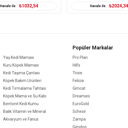
Ispanak Tozu
₺1032,54
₺2024,3
Havale ile:
Havale ile:
Psyllium %0.3
Toz Frenk Üzümü
Sodyum Klorür
Kurutulmuş Bira Mayas
Zerdeçal Kökü %0.2
Popüler Markalar
Glukozamin
Yaş Kedi Maması
Pro Plan
Kondroitin Sülfat
Kuru Köpek Maması
Hill's
Marigold Özü Lutein K
Kedi Taşıma Çantası
Trixie
Köpek Bakım Ürünleri
Felicia
Köpek Yaş Aralığı
Y
Kedi Tırmalama Tahtası
Gimcat
Köpek Maması Formu
Köpek Mama ve Su Kabı
Dreamies
Köpek Maması Tahıl
T
Bentonit Kedi Kumu
EuroGold
Oranı
Balık Vitamin ve Mineral
Schesir
Köpek Özel
B
v
Akvaryum ve Fanus
Zampa
Gereksinim
Gimdog