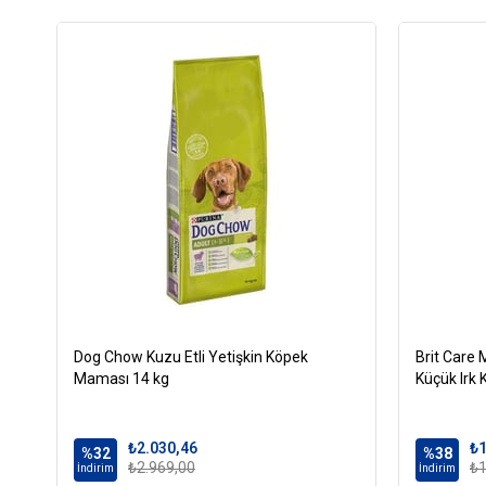
Dog Chow Kuzu Etli Yetişkin Köpek
Brit Care M
Maması 14 kg
Küçük Irk
₺2.030,46
₺1
%32
%38
₺2.969,00
₺1
İndirim
İndirim