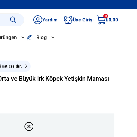
0
Yardım
Üye Girişi
₺0,00
ürüngen
Blog
 satıcısıdır.
Orta ve Büyük Irk Köpek Yetişkin Maması