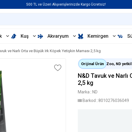
500 TL ve Üzeri Alışverişlerinizde Kargo Ücretsiz!
k
Kuş
Akvaryum
Kemirgen
S
vuk ve Narlı Orta ve Büyük Irk Köpek Yetişkin Maması 2,5 kg
Orijinal Ürün
Zoo, ND yetkili
N&D Tavuk ve Narlı 
2,5 kg
Marka
:
ND
Barkod
:
8010276036049