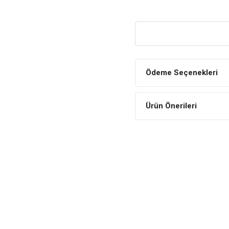
YARARLARI
Diyabet ve Obeziteyi Önler
Tahılsız içeriği sayesinde
sahiptir.
Kaliteli Vitamin ve Mineral İ
Ödeme Seçenekleri
Taze meyve ve sebzelerden 
mama, sağlığı ve gelişimi 
Ürün Önerileri
Sağlıklı Enerji Kaynağı
İçeriğindeki taze ürünler sa
taze ve doğal içerikleri il
İÇİNDEKİLER
BİLEŞİM
Taze Kemiksiz Kuzu Et
Kurutulmuş Kuzu Eti %
Kılçıksız Buğday %10