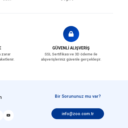
rta Irk (11-25 kg)
Büyük Irk (26-44 kg)
Dev Irk (45
g ve üstü)
Tavuk
Meyve
-5 kg
üm Orta-Büyük Irklar
E
GÜVENLİ ALIŞVERİŞ
a zarar
SSL Sertifikası ve 3D ödeme ile
ketlenir.
alışverişleriniz güvenle gerçekleşir.
Bir Sorununuz mu var?
n
info@zoo.com.tr