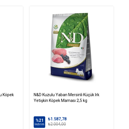
talar
ı
rı Küspesi
s
ru Köpek
er
N&D Kuzulu Yaban Mersinli Küçük Irk
Ro
Yetişkin Köpek Maması 2,5 kg
Kö
.5
₺1.587,78
%21
%
₺2.004,00
İndirim
İn
al