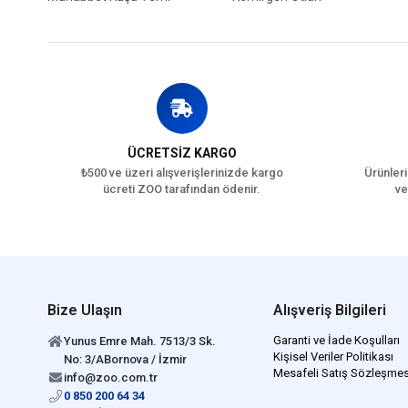
ÜCRETSİZ KARGO
₺500 ve üzeri alışverişlerinizde kargo
Ürünleri
ücreti ZOO tarafından ödenir.
ve
Bize Ulaşın
Alışveriş Bilgileri
Garanti ve İade Koşulları
Yunus Emre Mah. 7513/3 Sk.
Kişisel Veriler Politikası
No: 3/ABornova / İzmir
Mesafeli Satış Sözleşmes
info@zoo.com.tr
0 850 200 64 34