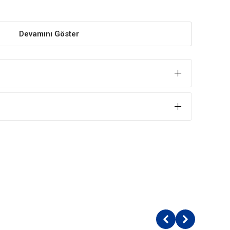
Devamını Göster
 obezite ve diyabeti önler. Düşük glisemik indeksine
çeriği Sağlığı Destekler
elde edilen kaliteli vitamin ve mineralleri içeren
destekler.
yesinde sağlıklı bir enerji kaynağıdır. Günlük enerjinin
e karşılanmasına yardımcıdır.
i %20
18