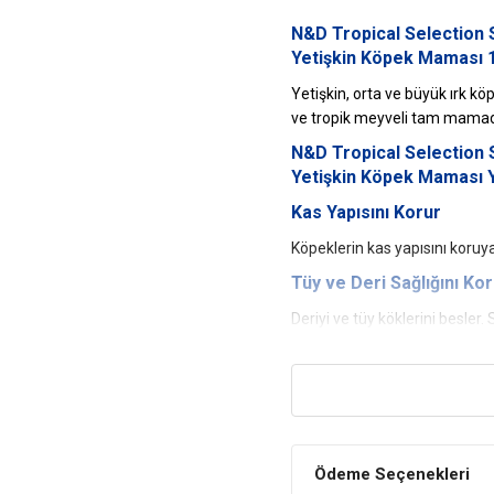
N&D Tropical Selection 
Yetişkin Köpek Maması 
Yetişkin, orta ve büyük ırk kö
ve tropik meyveli tam mamad
N&D Tropical Selection 
Yetişkin Köpek Maması Y
Kas Yapısını Korur
Köpeklerin kas yapısını koruyan 
Tüy ve Deri Sağlığını Ko
Deriyi ve tüy köklerini besler. 
Enerji Verir
Yüksek besin değeri ile daha e
N&D Tropical Selection 
Yetişkin Köpek Maması İ
Ödeme Seçenekleri
Bileşim