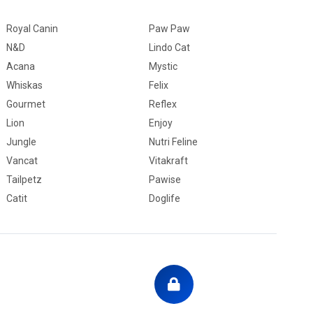
Royal Canin
Paw Paw
N&D
Lindo Cat
g
Acana
Mystic
mg/kg
Whiskas
Felix
Gourmet
Reflex
Lion
Enjoy
Jungle
Nutri Feline
Vancat
Vitakraft
Tailpetz
Pawise
Catit
Doglife
t 10mg