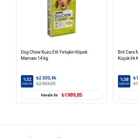
Dog Chow Kuzu Etli Yetişkin Köpek
Brit Care M
Maması 14 kg
Küçük Irk
₺2.030,46
₺1
%32
%38
₺2.969,00
₺1
İndirim
İndirim
₺1989,85
Havale ile: