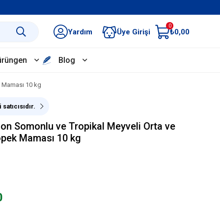
0
Yardım
Üye Girişi
₺0,00
ürüngen
Blog
ek Maması 10 kg
 satıcısıdır.
ion Somonlu ve Tropikal Meyveli Orta ve
Köpek Maması 10 kg
0