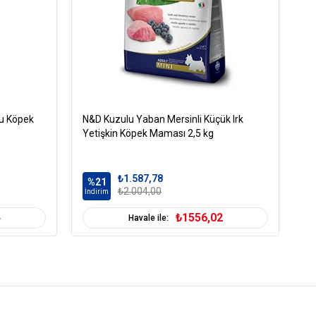
,5)
umları
ru Köpek
N&D Kuzulu Yaban Mersinli Küçük Irk
Ro
Yetişkin Köpek Maması 2,5 kg
Kö
₺1.587,78
%21
%
₺2.004,00
İndirim
İn
4
₺1556,02
Havale ile: