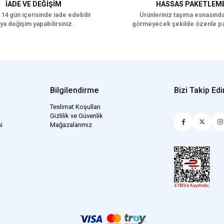
İADE VE DEĞİŞİM
HASSAS PAKETLEM
Folik asit 0.30mg
 14 gün içerisinde iade edebilir
Ürünleriniz taşıma esnasınd
B12 Vitamini 0.04mg
ya değişim yapabilirsiniz.
görmeyecek şekilde özenle pa
Kolin klorür 2500mg
Çinko (Çinko oksit): 86
Çinko (Çinko sülfat mon
Manganez (Mangan sülf
Demir [Demir (II) sülfa
Bilgilendirme
Bizi Takip Edi
Demir [Demir (II) karbo
Teslimat Koşulları
Bakır [Bakır (II) sülfat 
Gizlilik ve Güvenlik
i
Mağazalarımız
İyot (Kalsiyum iyodat 
Selenyum (Sodyum sele
DL-metiyonin
Köpek Yaş Aralığı
Y
Köpek Maması Tahıl
D
Oranı
Köpek Irk Boyutu
O