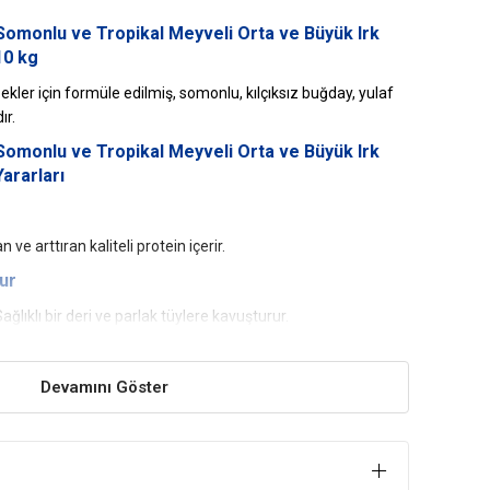
Somonlu ve Tropikal Meyveli Orta ve Büyük Irk
10 kg
pekler için formüle edilmiş, somonlu, kılçıksız buğday, yulaf
ır.
Somonlu ve Tropikal Meyveli Orta ve Büyük Irk
ararları
ve arttıran kaliteli protein içerir.
rur
Sağlıklı bir deri ve parlak tüylere kavuşturur.
nerjik olmayı sağlar.
Devamını Göster
Somonlu ve Tropikal Meyveli Orta ve Büyük Irk
çindekiler