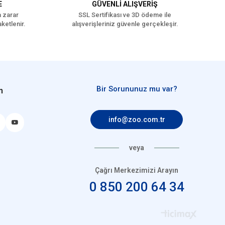
E
GÜVENLİ ALIŞVERİŞ
a zarar
SSL Sertifikası ve 3D ödeme ile
ketlenir.
alışverişleriniz güvenle gerçekleşir.
,7 mg
ohidrat): 43,7 mg
at monohidrat): 48,8 mg
t monohidrat]: 14,5 mg
Bir Sorununuz mu var?
n
nat]: 28,9 mg
pentahidrat]: 12,8 mg
info@zoo.com.tr
susuz): 1,56 mg
nit): 0,101 mg
veya
Çağrı Merkezimizi Arayın
etişkin (1-7 Yaş)
0 850 200 64 34
üşük Tahıllı
rta Irk (11-25 kg)
Büyük Irk (26-44 kg)