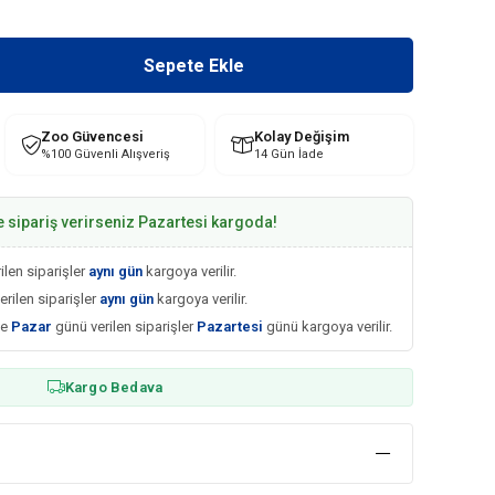
Zoo Güvencesi
Kolay Değişim
%100 Güvenli Alışveriş
14 Gün İade
e sipariş verirseniz Pazartesi kargoda!
ilen siparişler
aynı gün
kargoya verilir.
erilen siparişler
aynı gün
kargoya verilir.
ve
Pazar
günü verilen siparişler
Pazartesi
günü kargoya verilir.
Kargo Bedava