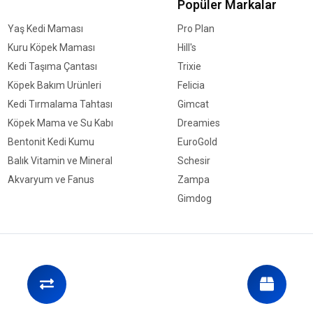
Popüler Markalar
Omega-3 %2,00
DHA %0,85
Yaş Kedi Maması
Pro Plan
EPA %0,55
Kuru Köpek Maması
Hill's
Glukozamin 1000mg/k
Kedi Taşıma Çantası
Trixie
Kondroitin sülfat 700
Köpek Bakım Ürünleri
Felicia
Kedi Tırmalama Tahtası
Gimcat
Besin Katkı Maddeleri
Köpek Mama ve Su Kabı
Dreamies
A Vitamini 10000IU
Bentonit Kedi Kumu
EuroGold
D3 Vitamini 1000IU
Balık Vitamin ve Mineral
Schesir
E Vitamini 100mg
Akvaryum ve Fanus
Zampa
C Vitamini 100mg
Gimdog
Niasin 25mg
Kalsiyum D-pantotena
B2 Vitamini 5mg
B6 Vitamini 4mg
B1 Vitamini 3mg
Biyotin 0.25mg