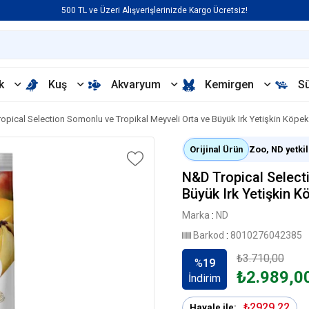
500 TL ve Üzeri Alışverişlerinizde Kargo Ücretsiz!
k
Kuş
Akvaryum
Kemirgen
S
opical Selection Somonlu ve Tropikal Meyveli Orta ve Büyük Irk Yetişkin Köp
Orijinal Ürün
Zoo, ND yetkili
N&D Tropical Select
Büyük Irk Yetişkin 
Marka
:
ND
Barkod
:
8010276042385
₺3.710,00
%
19
₺2.989,0
İndirim
₺2929,22
Havale ile: