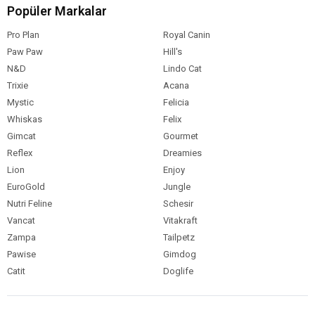
Popüler Markalar
Pro Plan
Royal Canin
Paw Paw
Hill's
N&D
Lindo Cat
Trixie
Acana
Mystic
Felicia
Whiskas
Felix
Gimcat
Gourmet
Reflex
Dreamies
Lion
Enjoy
EuroGold
Jungle
Nutri Feline
Schesir
Vancat
Vitakraft
Zampa
Tailpetz
Pawise
Gimdog
Catit
Doglife