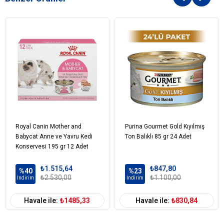
Royal Canin Mother and
Purina Gourmet Gold Kıyılmış
Babycat Anne ve Yavru Kedi
Ton Balıklı 85 gr 24 Adet
Konservesi 195 gr 12 Adet
₺1.515,64
₺847,80
%40
%23
₺2.530,00
₺1.100,00
İndirim
İndirim
Havale ile:
₺1485,33
Havale ile:
₺830,84