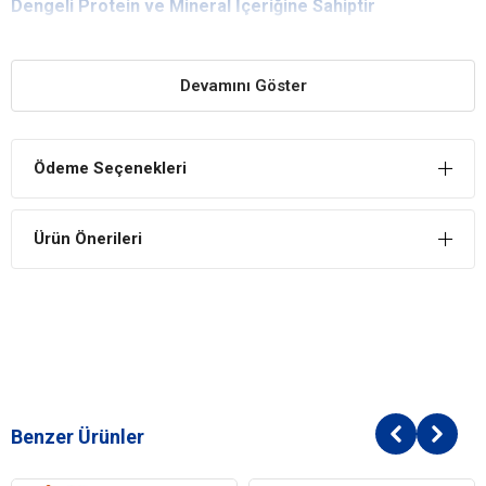
Dengeli Protein ve Mineral İçeriğine Sahiptir
Böbrek rahatsızlığına sahip olan kediler, vücutlarına fazla protein ve
mineral almakta zorlanırlar. Bu mamanın eşsiz içeriği sayesinde
Devamını Göster
kedi dostlarınızın böbrek sistemleri yorulmayacak, korkusuzca
beslenmelerini sağlayabilecekler.
Üriner Sisteme Zarar Verecek Maddeleri Vücuttan
Ödeme Seçenekleri
Dışarı Atar
Böbrek sağlığı için özel olarak üretilmiş bu mama, üriner sistemdeki
toksik maddelerin de kolayca dışarı atılmasını sağlar..
Ürün Önerileri
Nutri Feline Böbrek Sağlığı Destekleyici Somonlu
Yetişkin Kedi Maması İçindekiler
Bileşen
Taze Kümes Hayvanları Eti %15
Pirinç
Pirinç Unu
Hayvansal Yağ
Benzer Ürünler
Hayvansal Yağ (Kurutulmuş)
Taze Somon %5