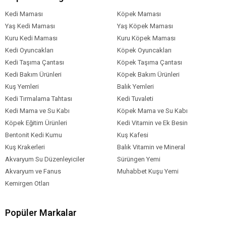
Hindiba (Kurutulmuş)
Kedi Maması
Köpek Maması
Yuka Çiçeği (Kurutulmuş)
Yaş Kedi Maması
Protein %24,5
Yaş Köpek Maması
Yağ içeriği %21,0
Kuru Kedi Maması
Kuru Köpek Maması
Ham lif %4,0
Kedi Oyuncakları
Köpek Oyuncakları
Ham kül %5,6
Kedi Taşıma Çantası
Köpek Taşıma Çantası
Kalsiyum %0,8
Kedi Bakım Ürünleri
Köpek Bakım Ürünleri
Fosfor %0,65
Kuş Yemleri
Balık Yemleri
Kedi Tırmalama Tahtası
Kedi Tuvaleti
Kedi Yaş Aralığı
Yetişkin (1-7 Yaş)
Kedi Mama ve Su Kabı
Köpek Mama ve Su Kabı
Köpek Eğitim Ürünleri
Kedi Vitamin ve Ek Besin
Kedi Maması
Kuru Mama
Formu
Bentonit Kedi Kumu
Kuş Kafesi
Kuş Krakerleri
Balık Vitamin ve Mineral
Kedi Maması
Normal
Tahıl Oranı
Akvaryum Su Düzenleyiciler
Sürüngen Yemi
Akvaryum ve Fanus
Muhabbet Kuşu Yemi
Kedi Özel
Bağışıklık Sistemi Gelişimi
Damak
Tatlarına Uygun
Dengeli Beslenme
Gereksinim
Kemirgen Otları
İdrar Yolları
Tüy ve Deri Sağlığı
Kedi Maması
Somon
Balık
Popüler Markalar
İçerik