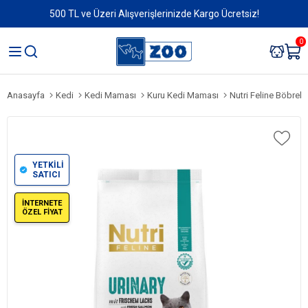
500 TL ve Üzeri Alışverişlerinizde Kargo Ücretsiz!
0
Anasayfa
Kedi
Kedi Maması
Kuru Kedi Maması
Nutri Feline Böbrek Sağlı
YETKİLİ
SATICI
İNTERNETE
ÖZEL FİYAT