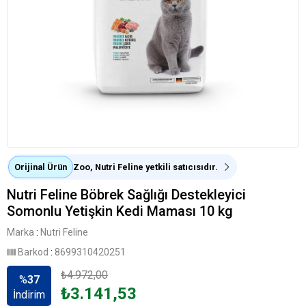
Orijinal Ürün
Zoo, Nutri Feline yetkili satıcısıdır.
Nutri Feline Böbrek Sağlığı Destekleyici
Somonlu Yetişkin Kedi Maması 10 kg
Marka
:
Nutri Feline
Barkod
:
8699310420251
₺4.972,00
%
37
₺3.141,53
İndirim