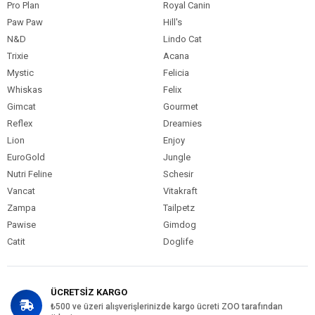
Kedi Maması
6-10 kg
Pro Plan
Royal Canin
Paket Boyutu
Paw Paw
Hill's
Kedi Irk Özelliği
Tümüne Uygun
N&D
Lindo Cat
Trixie
Acana
Mystic
Felicia
Whiskas
Felix
Gimcat
Gourmet
Reflex
Dreamies
Lion
Enjoy
EuroGold
Jungle
Nutri Feline
Schesir
Vancat
Vitakraft
Zampa
Tailpetz
Pawise
Gimdog
Catit
Doglife
ÜCRETSİZ KARGO
₺500 ve üzeri alışverişlerinizde kargo ücreti ZOO tarafından