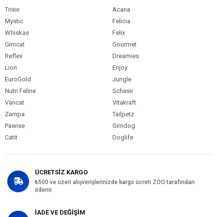
Trixie
Acana
Mystic
Felicia
Whiskas
Felix
Gimcat
Gourmet
Reflex
Dreamies
Lion
Enjoy
EuroGold
Jungle
Nutri Feline
Schesir
Vancat
Vitakraft
Zampa
Tailpetz
Pawise
Gimdog
Catit
Doglife
ÜCRETSİZ KARGO
₺500 ve üzeri alışverişlerinizde kargo ücreti ZOO tarafından
ödenir.
İADE VE DEĞİŞİM