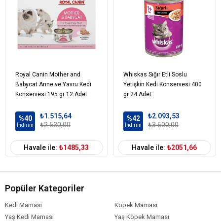
Royal Canin Mother and
Whiskas Sığır Etli Soslu
Babycat Anne ve Yavru Kedi
Yetişkin Kedi Konservesi 400
Konservesi 195 gr 12 Adet
gr 24 Adet
₺1.515,64
₺2.093,53
%40
%42
₺2.530,00
₺3.600,00
İndirim
İndirim
Havale ile:
₺1485,33
Havale ile:
₺2051,66
Popüler Kategoriler
Kedi Maması
Köpek Maması
Yaş Kedi Maması
Yaş Köpek Maması