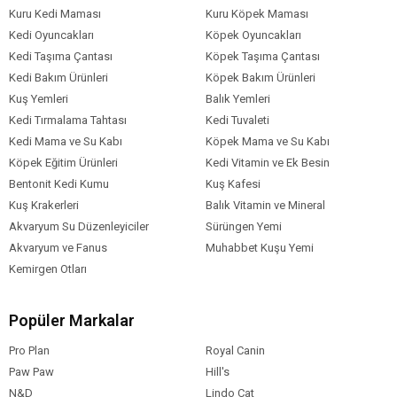
Kuru Kedi Maması
Kuru Köpek Maması
Kedi Oyuncakları
Köpek Oyuncakları
Kedi Taşıma Çantası
Köpek Taşıma Çantası
Kedi Bakım Ürünleri
Köpek Bakım Ürünleri
Kuş Yemleri
Balık Yemleri
Kedi Tırmalama Tahtası
Kedi Tuvaleti
Kedi Mama ve Su Kabı
Köpek Mama ve Su Kabı
Köpek Eğitim Ürünleri
Kedi Vitamin ve Ek Besin
Bentonit Kedi Kumu
Kuş Kafesi
Kuş Krakerleri
Balık Vitamin ve Mineral
Akvaryum Su Düzenleyiciler
Sürüngen Yemi
Akvaryum ve Fanus
Muhabbet Kuşu Yemi
Kemirgen Otları
Popüler Markalar
Pro Plan
Royal Canin
Paw Paw
Hill's
N&D
Lindo Cat