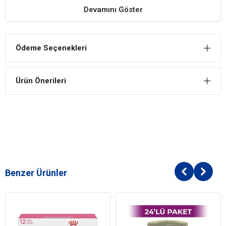
Paket Boyutu
Devamını Göster
Kedi Maması
Çoklu Paket
Kampanya
Kedi Maması
Pate
Ödeme Seçenekleri
Ambalaj
Kedi Maması
Ezme
Kıvam
Ürün Önerileri
Kedi Irk Özelliği
Tümüne Uygun
Benzer Ürünler