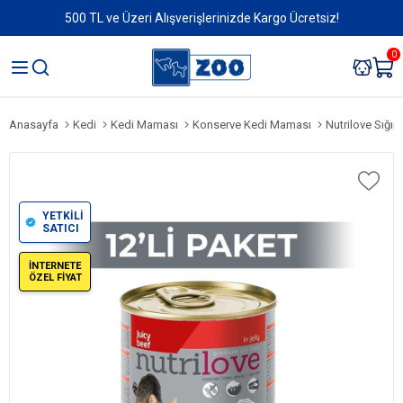
500 TL ve Üzeri Alışverişlerinizde Kargo Ücretsiz!
0
Anasayfa
Kedi
Kedi Maması
Konserve Kedi Maması
Nutrilove Sığır
YETKİLİ
SATICI
İNTERNETE
ÖZEL FİYAT