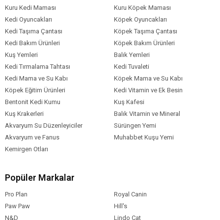
Kuru Kedi Maması
Kuru Köpek Maması
Kedi Oyuncakları
Köpek Oyuncakları
Kedi Taşıma Çantası
Köpek Taşıma Çantası
Kedi Bakım Ürünleri
Köpek Bakım Ürünleri
Kuş Yemleri
Balık Yemleri
Kedi Tırmalama Tahtası
Kedi Tuvaleti
Kedi Mama ve Su Kabı
Köpek Mama ve Su Kabı
Köpek Eğitim Ürünleri
Kedi Vitamin ve Ek Besin
Bentonit Kedi Kumu
Kuş Kafesi
Kuş Krakerleri
Balık Vitamin ve Mineral
Akvaryum Su Düzenleyiciler
Sürüngen Yemi
Akvaryum ve Fanus
Muhabbet Kuşu Yemi
Kemirgen Otları
Popüler Markalar
Pro Plan
Royal Canin
Paw Paw
Hill's
N&D
Lindo Cat