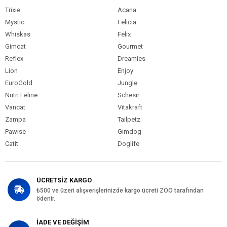
Trixie
Acana
Mystic
Felicia
Whiskas
Felix
Gimcat
Gourmet
Reflex
Dreamies
Lion
Enjoy
EuroGold
Jungle
Nutri Feline
Schesir
Vancat
Vitakraft
Zampa
Tailpetz
Pawise
Gimdog
Catit
Doglife
ÜCRETSİZ KARGO
₺500 ve üzeri alışverişlerinizde kargo ücreti ZOO tarafından
ödenir.
İADE VE DEĞİŞİM