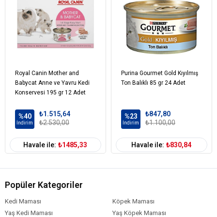
Royal Canin Mother and
Purina Gourmet Gold Kıyılmış
Babycat Anne ve Yavru Kedi
Ton Balıklı 85 gr 24 Adet
Konservesi 195 gr 12 Adet
₺1.515,64
₺847,80
%40
%23
₺2.530,00
₺1.100,00
İndirim
İndirim
Havale ile:
₺1485,33
Havale ile:
₺830,84
Popüler Kategoriler
Kedi Maması
Köpek Maması
Yaş Kedi Maması
Yaş Köpek Maması