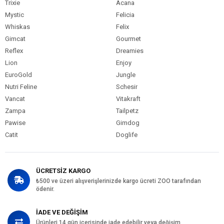
Trixie
Acana
Mystic
Felicia
Whiskas
Felix
Gimcat
Gourmet
Reflex
Dreamies
Lion
Enjoy
EuroGold
Jungle
Nutri Feline
Schesir
Vancat
Vitakraft
Zampa
Tailpetz
Pawise
Gimdog
Catit
Doglife
ÜCRETSİZ KARGO
₺500 ve üzeri alışverişlerinizde kargo ücreti ZOO tarafından
ödenir.
İADE VE DEĞİŞİM
Ürünleri 14 gün içerisinde iade edebilir veya değişim