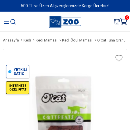
500 TL ve Üzeri Alışverişlerinizde Kargo Ücretsiz!
0
Anasayfa
Kedi
Kedi Maması
Kedi Ödül Maması
O’Cat Tuna Granül K
YETKİLİ
SATICI
İNTERNETE
ÖZEL FİYAT