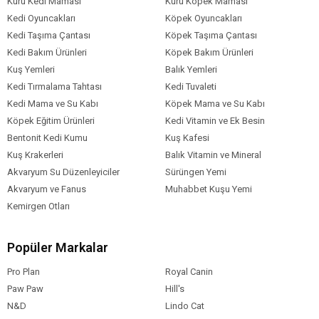
Kuru Kedi Maması
Kuru Köpek Maması
Kedi Oyuncakları
Köpek Oyuncakları
Kedi Taşıma Çantası
Köpek Taşıma Çantası
Kedi Bakım Ürünleri
Köpek Bakım Ürünleri
Kuş Yemleri
Balık Yemleri
Kedi Tırmalama Tahtası
Kedi Tuvaleti
Kedi Mama ve Su Kabı
Köpek Mama ve Su Kabı
Köpek Eğitim Ürünleri
Kedi Vitamin ve Ek Besin
Bentonit Kedi Kumu
Kuş Kafesi
Kuş Krakerleri
Balık Vitamin ve Mineral
Akvaryum Su Düzenleyiciler
Sürüngen Yemi
Akvaryum ve Fanus
Muhabbet Kuşu Yemi
Kemirgen Otları
Popüler Markalar
Pro Plan
Royal Canin
Paw Paw
Hill's
N&D
Lindo Cat