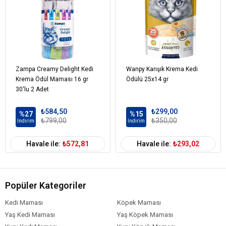
Zampa Creamy Delight Kedi
Wanpy Karışık Krema Kedi
Krema Ödül Maması 16 gr
Ödülü 25x14 gr
30'lu 2 Adet
₺584,50
₺299,00
%27
%15
₺799,00
₺350,00
İndirim
İndirim
Havale ile:
₺572,81
Havale ile:
₺293,02
Popüler Kategoriler
Kedi Maması
Köpek Maması
Yaş Kedi Maması
Yaş Köpek Maması