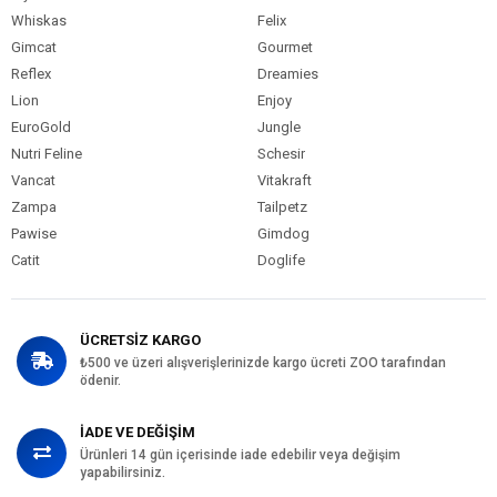
Whiskas
Felix
Gimcat
Gourmet
Reflex
Dreamies
Lion
Enjoy
EuroGold
Jungle
Nutri Feline
Schesir
Vancat
Vitakraft
Zampa
Tailpetz
Pawise
Gimdog
Catit
Doglife
ÜCRETSİZ KARGO
₺500 ve üzeri alışverişlerinizde kargo ücreti ZOO tarafından
ödenir.
İADE VE DEĞİŞİM
Ürünleri 14 gün içerisinde iade edebilir veya değişim
yapabilirsiniz.