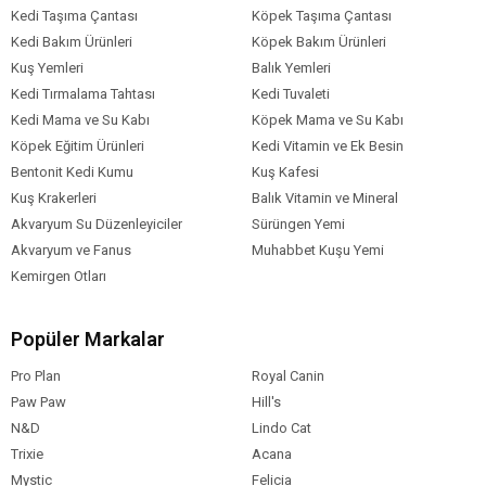
Kedi Taşıma Çantası
Köpek Taşıma Çantası
Kedi Bakım Ürünleri
Köpek Bakım Ürünleri
Kuş Yemleri
Balık Yemleri
Kedi Tırmalama Tahtası
Kedi Tuvaleti
Kedi Mama ve Su Kabı
Köpek Mama ve Su Kabı
Köpek Eğitim Ürünleri
Kedi Vitamin ve Ek Besin
Bentonit Kedi Kumu
Kuş Kafesi
Kuş Krakerleri
Balık Vitamin ve Mineral
Akvaryum Su Düzenleyiciler
Sürüngen Yemi
Akvaryum ve Fanus
Muhabbet Kuşu Yemi
Kemirgen Otları
Popüler Markalar
Pro Plan
Royal Canin
Paw Paw
Hill's
N&D
Lindo Cat
Trixie
Acana
Mystic
Felicia