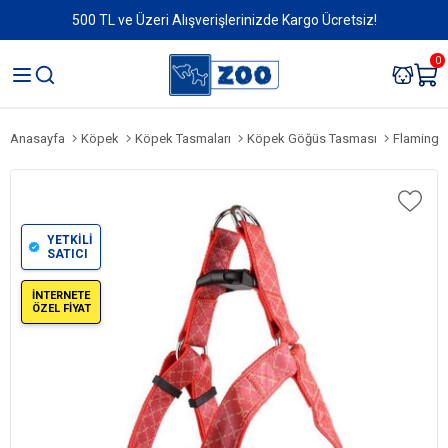
500 TL ve Üzeri Alışverişlerinizde Kargo Ücretsiz!
0
Anasayfa
Köpek
Köpek Tasmaları
Köpek Göğüs Tasması
Flamingo 
YETKİLİ
SATICI
İNTERNETE
ÖZEL FİYAT