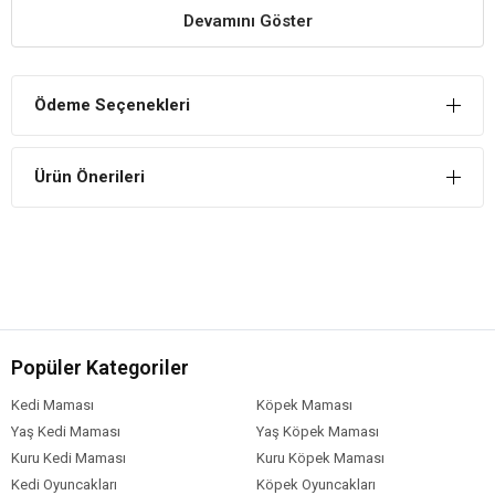
Renk: Kırmızı
Devamını Göster
Flamingo
Odin Köpek Göğüs Tasması Yararları
Rahatsızlık Hissi Vermez
Ödeme Seçenekleri
Köpeğinizin boynundaki gerilimi alır ve onun rahatça hareket
etmesine izin verir.
Vücuda Zarar Vermez
Ürün Önerileri
Gerilimi, köpeğinizin sırtına ve göğsüne dağıtır.
Kolay Kullanım
Köpek tasması kolay şekilde takılıp çıkarılabilir.
Popüler Kategoriler
Kedi Maması
Köpek Maması
Yaş Kedi Maması
Yaş Köpek Maması
Kuru Kedi Maması
Kuru Köpek Maması
Kedi Oyuncakları
Köpek Oyuncakları