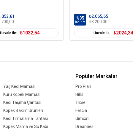
.053,61
₺2.065,65
%35
.700,00
₺3.200,00
İndirim
₺1032,54
₺2024,3
Havale ile:
Havale ile:
Popüler Markalar
Yaş Kedi Maması
Pro Plan
Kuru Köpek Maması
Hill's
Kedi Taşıma Çantası
Trixie
Köpek Bakım Ürünleri
Felicia
Kedi Tırmalama Tahtası
Gimcat
Köpek Mama ve Su Kabı
Dreamies