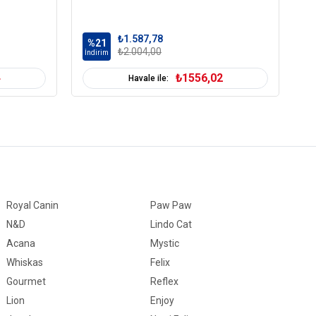
₺1.587,78
%21
%
₺2.004,00
İndirim
İn
4
₺1556,02
Havale ile:
Royal Canin
Paw Paw
N&D
Lindo Cat
Acana
Mystic
Whiskas
Felix
Gourmet
Reflex
Lion
Enjoy