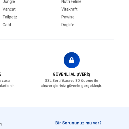
Jungle
Nutri Feline
Vancat
Vitakraft
Tailpetz
Pawise
Catit
Doglife
E
GÜVENLİ ALIŞVERİŞ
a zarar
SSL Sertifikası ve 3D ödeme ile
ketlenir.
alışverişleriniz güvenle gerçekleşir.
Bir Sorununuz mu var?
n