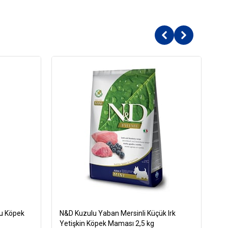
ru Köpek
N&D Kuzulu Yaban Mersinli Küçük Irk
Ro
Yetişkin Köpek Maması 2,5 kg
Kö