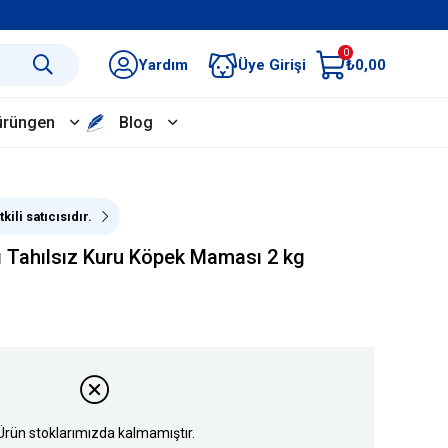
0
Yardım
Üye Girişi
₺0,00
ürüngen
Blog
kili satıcısıdır.
klı Tahılsız Kuru Köpek Maması 2 kg
Ürün stoklarımızda kalmamıştır.