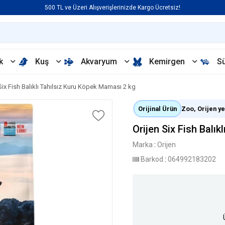
500 TL ve Üzeri Alışverişlerinizde Kargo Ücretsiz!
k
Kuş
Akvaryum
Kemirgen
S
Six Fish Balıklı Tahılsız Kuru Köpek Maması 2 kg
Orijinal Ürün
Zoo, Orijen yet
Orijen Six Fish Balı
Marka
:
Orijen
Barkod
:
064992183202