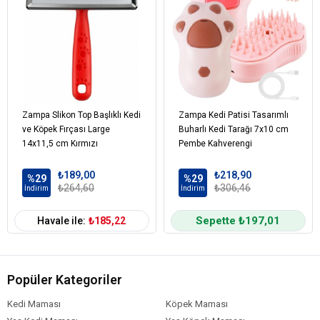
Zampa Slikon Top Başlıklı Kedi
Zampa Kedi Patisi Tasarımlı
ve Köpek Fırçası Large
Buharlı Kedi Tarağı 7x10 cm
14x11,5 cm Kırmızı
Pembe Kahverengi
₺189,00
₺218,90
%29
%29
₺264,60
₺306,46
İndirim
İndirim
Sepette ₺197,01
Havale ile:
₺185,22
Popüler Kategoriler
Kedi Maması
Köpek Maması