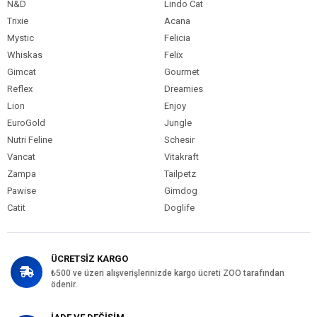
N&D
Lindo Cat
Trixie
Acana
Mystic
Felicia
Whiskas
Felix
Gimcat
Gourmet
Reflex
Dreamies
Lion
Enjoy
EuroGold
Jungle
Nutri Feline
Schesir
Vancat
Vitakraft
Zampa
Tailpetz
Pawise
Gimdog
Catit
Doglife
ÜCRETSİZ KARGO
₺500 ve üzeri alışverişlerinizde kargo ücreti ZOO tarafından
ödenir.