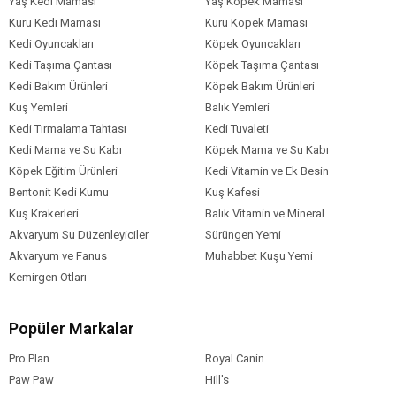
Yaş Kedi Maması
Yaş Köpek Maması
Kuru Kedi Maması
Kuru Köpek Maması
Kedi Oyuncakları
Köpek Oyuncakları
Kedi Taşıma Çantası
Köpek Taşıma Çantası
Kedi Bakım Ürünleri
Köpek Bakım Ürünleri
Kuş Yemleri
Balık Yemleri
Kedi Tırmalama Tahtası
Kedi Tuvaleti
Kedi Mama ve Su Kabı
Köpek Mama ve Su Kabı
Köpek Eğitim Ürünleri
Kedi Vitamin ve Ek Besin
Bentonit Kedi Kumu
Kuş Kafesi
Kuş Krakerleri
Balık Vitamin ve Mineral
Akvaryum Su Düzenleyiciler
Sürüngen Yemi
Akvaryum ve Fanus
Muhabbet Kuşu Yemi
Kemirgen Otları
Popüler Markalar
Pro Plan
Royal Canin
Paw Paw
Hill's