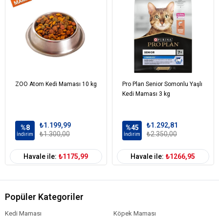
Vitaminler ve Mineraller
Nükleotid
Prebiyotik
Koruyucular-Antioksidanla
ZOO Atom Kedi Maması 10 kg
Pro Plan Senior Somonlu Yaşlı
Kedi Maması 3 kg
₺1.199,99
₺1.292,81
%8
%45
₺1.300,00
₺2.350,00
İndirim
İndirim
Havale ile:
₺1175,99
Havale ile:
₺1266,95
Popüler Kategoriler
Kedi Maması
Köpek Maması