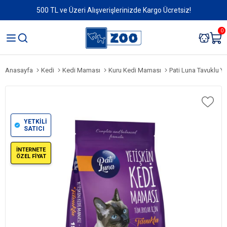
500 TL ve Üzeri Alışverişlerinizde Kargo Ücretsiz!
0
Anasayfa
Kedi
Kedi Maması
Kuru Kedi Maması
Pati Luna Tavuklu Y
YETKİLİ
SATICI
İNTERNETE
ÖZEL FİYAT