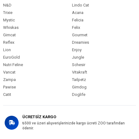
N&D
Lindo Cat
Trixie
Acana
Mystic
Felicia
Whiskas
Felix
Gimcat
Gourmet
Reflex
Dreamies
Lion
Enjoy
EuroGold
Jungle
Nutri Feline
Schesir
Vancat
Vitakraft
Zampa
Tailpetz
Pawise
Gimdog
Catit
Doglife
ÜCRETSİZ KARGO
₺500 ve üzeri alışverişlerinizde kargo ücreti ZOO tarafından
ödenir.