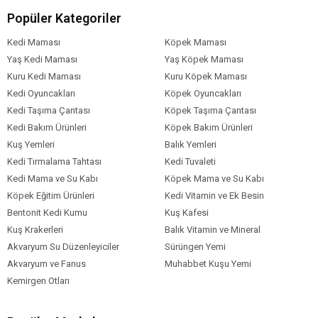
Popüler Kategoriler
Kedi Irk Özelliği
Tümüne Uygun
Kedi Maması
Köpek Maması
Yaş Kedi Maması
Yaş Köpek Maması
Kuru Kedi Maması
Kuru Köpek Maması
Kedi Oyuncakları
Köpek Oyuncakları
Kedi Taşıma Çantası
Köpek Taşıma Çantası
Kedi Bakım Ürünleri
Köpek Bakım Ürünleri
Kuş Yemleri
Balık Yemleri
Kedi Tırmalama Tahtası
Kedi Tuvaleti
Kedi Mama ve Su Kabı
Köpek Mama ve Su Kabı
Köpek Eğitim Ürünleri
Kedi Vitamin ve Ek Besin
Bentonit Kedi Kumu
Kuş Kafesi
Kuş Krakerleri
Balık Vitamin ve Mineral
Akvaryum Su Düzenleyiciler
Sürüngen Yemi
Akvaryum ve Fanus
Muhabbet Kuşu Yemi
Kemirgen Otları