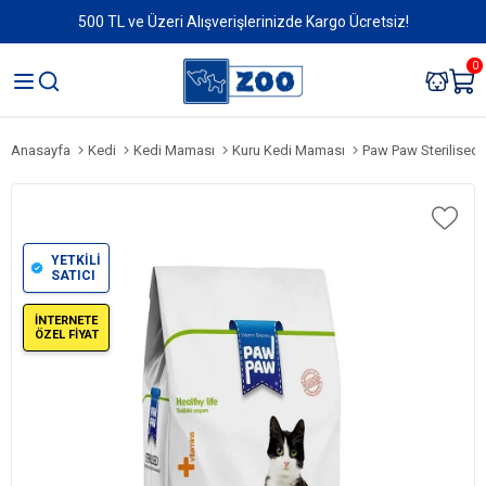
500 TL ve Üzeri Alışverişlerinizde Kargo Ücretsiz!
0
Anasayfa
Kedi
Kedi Maması
Kuru Kedi Maması
Paw Paw Sterilised So
YETKİLİ
SATICI
İNTERNETE
ÖZEL FİYAT