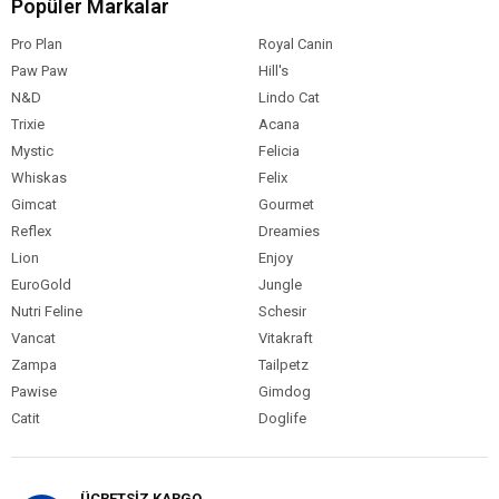
Popüler Markalar
Pro Plan
Royal Canin
Paw Paw
Hill's
N&D
Lindo Cat
Trixie
Acana
Mystic
Felicia
Whiskas
Felix
Gimcat
Gourmet
Reflex
Dreamies
Lion
Enjoy
EuroGold
Jungle
Nutri Feline
Schesir
Vancat
Vitakraft
Zampa
Tailpetz
Pawise
Gimdog
Catit
Doglife
ÜCRETSİZ KARGO