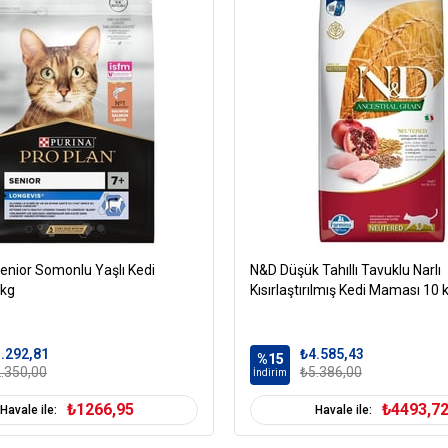
Yağ Oranı %16
Ham Kül %4
Ham Selüloz %2
Kalsiyum %2
Fosfor %1
Sodyum %0,5
Kedi Yaş Aralığı
Y
Kedi Maması Formu
Kedi Maması Tahıl
T
enior Somonlu Yaşlı Kedi
N&D Düşük Tahıllı Tavuklu Narlı
Oranı
 kg
Kısırlaştırılmış Kedi Maması 10 
Kedi Özel Gereksinim
B
Kedi Maması İçerik
.292,81
₺4.585,43
%15
.350,00
₺5.386,00
İndirim
Kedi Maması Paket
6
Boyutu
₺1266,95
₺4493,7
Havale ile:
Havale ile:
Kedi Irk Özelliği