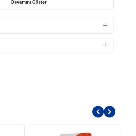
Devamını Göster
iği sayesinde kedinizin bağırsaklarında bulunan flora
e sahiptir ve oluşabilecek sindirim problemlerini önler.
stek
için de oldukça faydalı olan bu mama sevimli dostunuzda
ler özelliktedir.
Yavru Kedi Maması İçindekiler
i ve tavuk unu
r