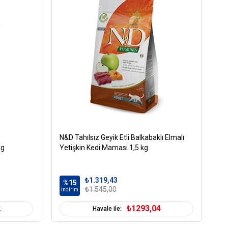
avru (0-12 Ay)
Kuru Mama
ahıllı
N&D Tahılsız Geyik Etli Balkabaklı Elmalı
Ca
kg
Yetişkin Kedi Maması 1,5 kg
kg
ağışıklık Sistemi Gelişimi
Tavuk
₺1.319,43
%15
%
₺1.545,00
İndirim
İn
-10 kg
2
₺1293,04
Havale ile:
Tümüne Uygun