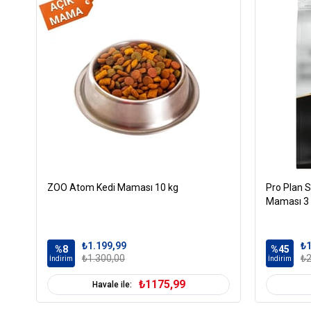
ZOO Atom Kedi Maması 10 kg
Pro Plan S
Maması 3
₺1.199,99
₺1
%8
%45
₺1.300,00
₺2
İndirim
İndirim
₺1175,99
Havale ile: