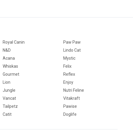
Royal Canin
Paw Paw
N&D
Lindo Cat
Acana
Mystic
Whiskas
Felix
Gourmet
Reflex
Lion
Enjoy
Jungle
Nutri Feline
Vancat
Vitakraft
Tailpetz
Pawise
Catit
Doglife