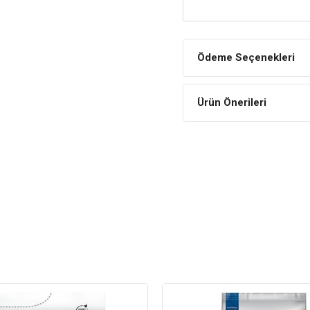
Sağlıklı ve dengeli besin içer
üzerinde düzenleyici bir etkiy
Bağışıklık Sistemine De
Ödeme Seçenekleri
Kedinizin bağışıklık sistemi 
oluşabilecek hastalıkları da ön
Paw Paw Kitten Tavuklu 
Ürün Önerileri
Bileşim
Hidrolize tavuk protein
Pirinç, mısır
Mısır glüteni
Buğday
Tavuk yağı
Balık yağı
Vitaminler ve Mineralle
Nem %8
Protein %32