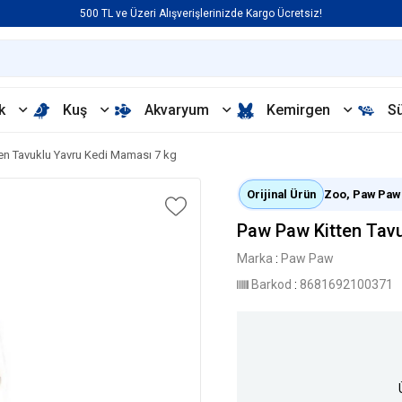
500 TL ve Üzeri Alışverişlerinizde Kargo Ücretsiz!
k
Kuş
Akvaryum
Kemirgen
S
en Tavuklu Yavru Kedi Maması 7 kg
Orijinal Ürün
Zoo, Paw Paw y
Paw Paw Kitten Tavu
Marka
:
Paw Paw
Barkod
:
8681692100371