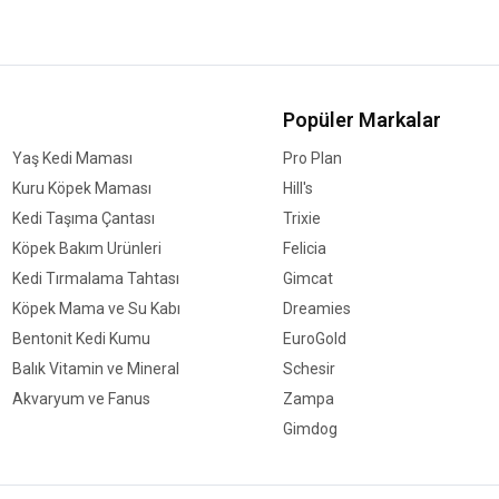
Popüler Markalar
Yaş Kedi Maması
Pro Plan
Kuru Köpek Maması
Hill's
Kedi Taşıma Çantası
Trixie
Köpek Bakım Ürünleri
Felicia
Kedi Tırmalama Tahtası
Gimcat
Köpek Mama ve Su Kabı
Dreamies
Bentonit Kedi Kumu
EuroGold
Balık Vitamin ve Mineral
Schesir
Akvaryum ve Fanus
Zampa
Gimdog