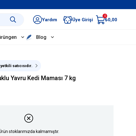
0
Yardım
Üye Girişi
₺0,00
ürüngen
Blog
etkili satıcısıdır.
klu Yavru Kedi Maması 7 kg
Ürün stoklarımızda kalmamıştır.