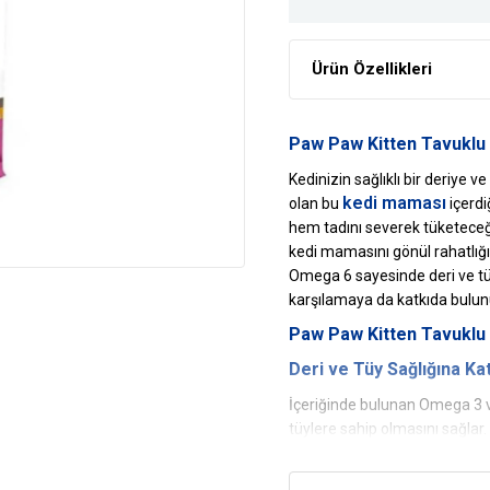
Ürün Özellikleri
Paw Paw Kitten Tavuklu
Kedinizin sağlıklı bir deriye v
kedi maması
olan bu
içerdi
hem tadını severek tüketeceğ
kedi mamasını gönül rahatlığı
Omega 6 sayesinde deri ve tüy
karşılamaya da katkıda bulun
Paw Paw Kitten Tavuklu 
Deri ve Tüy Sağlığına Ka
İçeriğinde bulunan Omega 3 ve
tüylere sahip olmasını sağlar.
Sindirim Sistemine Katkı