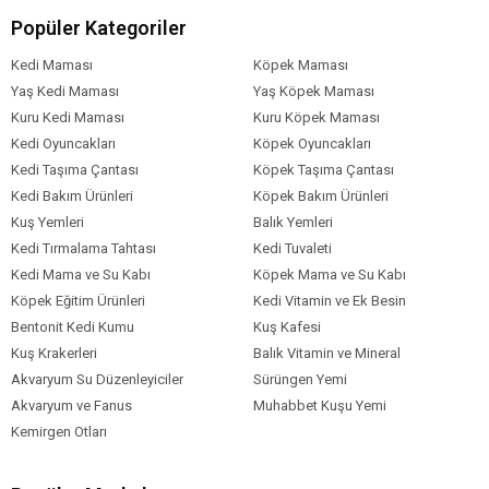
Bitkisel ürünler,
Popüler Kategoriler
Mineral ve vitaminler.
Kedi Maması
Köpek Maması
Analitik Bileşenler
Yaş Kedi Maması
Yaş Köpek Maması
Protein en az %7,
Kuru Kedi Maması
Kuru Köpek Maması
Yağ en az %5,
Kedi Oyuncakları
Köpek Oyuncakları
Lif %0,45,
Kedi Taşıma Çantası
Köpek Taşıma Çantası
Nem %80,
Kedi Bakım Ürünleri
Köpek Bakım Ürünleri
Kül %2
Kuş Yemleri
Balık Yemleri
Kedi Tırmalama Tahtası
Kedi Tuvaleti
Besin Takviyeleri
Kedi Mama ve Su Kabı
Köpek Mama ve Su Kabı
Taurine (3a370) 700 mg/kg,
Köpek Eğitim Ürünleri
Kedi Vitamin ve Ek Besin
Vitamin A (3a672a) 2000 IU/kg,
Bentonit Kedi Kumu
Kuş Kafesi
Vitamin D3 (3a671) 150 IU/kg,
Kuş Krakerleri
Balık Vitamin ve Mineral
Vitamin E (3a700) 45 mg/kg,
Akvaryum Su Düzenleyiciler
Sürüngen Yemi
Choline Chloride (3a890) 300 mg/kg,
Akvaryum ve Fanus
Muhabbet Kuşu Yemi
Demir (sulphate) (3b103) 27 mg/kg,
Kemirgen Otları
Bakır (sulphate) (3b405) 2 mg/kg,
Manganez (oxide) (3b502) 2 mg/kg,
Çinko (sulphate) (3b605) 25 mg/kg,