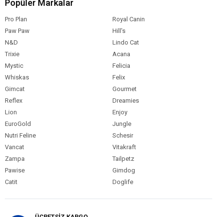
Popüler Markalar
İyot (3b202) 0,45 mg/kg
Pro Plan
Royal Canin
Paw Paw
Hill's
N&D
Lindo Cat
Trixie
Acana
Mystic
Felicia
Whiskas
Felix
Gimcat
Gourmet
Reflex
Dreamies
Lion
Enjoy
EuroGold
Jungle
Nutri Feline
Schesir
Vancat
Vitakraft
Zampa
Tailpetz
Pawise
Gimdog
Catit
Doglife
ÜCRETSİZ KARGO