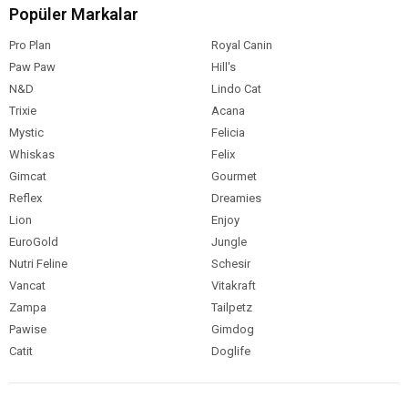
Popüler Markalar
Pro Plan
Royal Canin
Paw Paw
Hill's
N&D
Lindo Cat
Trixie
Acana
Mystic
Felicia
Whiskas
Felix
Gimcat
Gourmet
Reflex
Dreamies
Lion
Enjoy
EuroGold
Jungle
Nutri Feline
Schesir
Vancat
Vitakraft
Zampa
Tailpetz
Pawise
Gimdog
Catit
Doglife