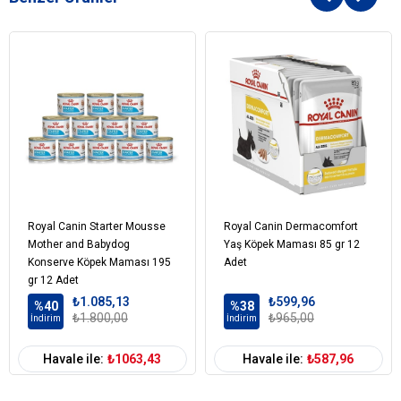
Royal Canin Starter Mousse
Royal Canin Dermacomfort
Mother and Babydog
Yaş Köpek Maması 85 gr 12
Konserve Köpek Maması 195
Adet
gr 12 Adet
₺1.085,13
₺599,96
%40
%38
₺1.800,00
₺965,00
İndirim
İndirim
Havale ile:
₺1063,43
Havale ile:
₺587,96