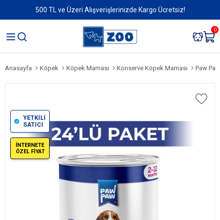
500 TL ve Üzeri Alışverişlerinizde Kargo Ücretsiz!
0
Anasayfa
Köpek
Köpek Maması
Konserve Köpek Maması
Paw Paw 
YETKİLİ
SATICI
İNTERNETE
ÖZEL FİYAT