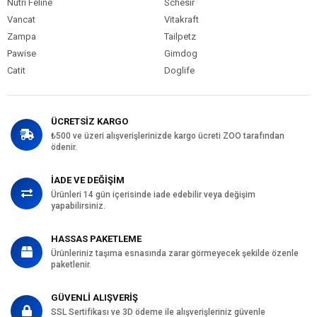
Nutri Feline
Schesir
Vancat
Vitakraft
Zampa
Tailpetz
Pawise
Gimdog
Catit
Doglife
ÜCRETSİZ KARGO
₺500 ve üzeri alışverişlerinizde kargo ücreti ZOO tarafından
ödenir.
İADE VE DEĞİŞİM
Ürünleri 14 gün içerisinde iade edebilir veya değişim
yapabilirsiniz.
HASSAS PAKETLEME
Ürünleriniz taşıma esnasında zarar görmeyecek şekilde özenle
paketlenir.
GÜVENLİ ALIŞVERİŞ
SSL Sertifikası ve 3D ödeme ile alışverişleriniz güvenle