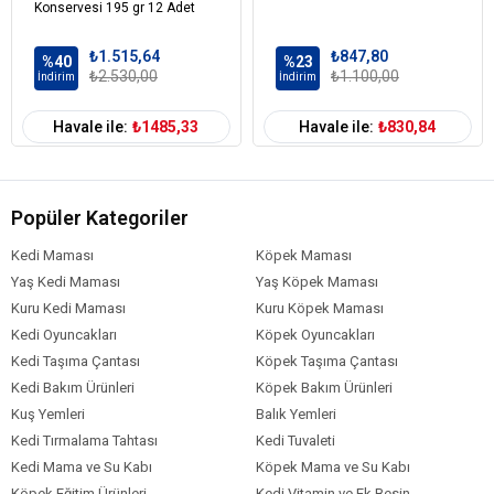
Konservesi 195 gr 12 Adet
₺1.515,64
₺847,80
%40
%23
₺2.530,00
₺1.100,00
İndirim
İndirim
Havale ile:
₺1485,33
Havale ile:
₺830,84
Popüler Kategoriler
Kedi Maması
Köpek Maması
Yaş Kedi Maması
Yaş Köpek Maması
Kuru Kedi Maması
Kuru Köpek Maması
Kedi Oyuncakları
Köpek Oyuncakları
Kedi Taşıma Çantası
Köpek Taşıma Çantası
Kedi Bakım Ürünleri
Köpek Bakım Ürünleri
Kuş Yemleri
Balık Yemleri
Kedi Tırmalama Tahtası
Kedi Tuvaleti
Kedi Mama ve Su Kabı
Köpek Mama ve Su Kabı
Köpek Eğitim Ürünleri
Kedi Vitamin ve Ek Besin