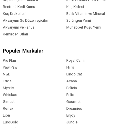
Bentonit Kedi Kumu
Kuş Kafesi
Kuş Krakerleri
Balık Vitamin ve Mineral
Akvaryum Su Düzenleyiciler
Sürüngen Yemi
Akvaryum ve Fanus
Muhabbet Kuşu Yemi
Kemirgen Otları
Popüler Markalar
Pro Plan
Royal Canin
Paw Paw
Hill's
N&D
Lindo Cat
Trixie
Acana
Mystic
Felicia
Whiskas
Felix
Gimcat
Gourmet
Reflex
Dreamies
Lion
Enjoy
EuroGold
Jungle