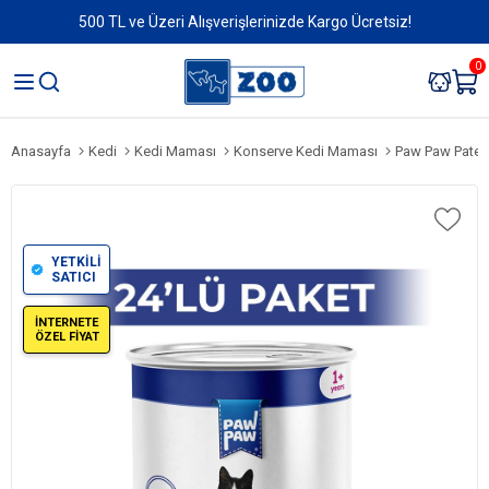
500 TL ve Üzeri Alışverişlerinizde Kargo Ücretsiz!
0
Anasayfa
Kedi
Kedi Maması
Konserve Kedi Maması
Paw Paw Pate Bif
YETKİLİ
SATICI
İNTERNETE
ÖZEL FİYAT