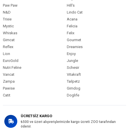
Paw Paw
Hill's
N&D
Lindo Cat
Trixie
Acana
Mystic
Felicia
Whiskas
Felix
Gimcat
Gourmet
Reflex
Dreamies
Lion
Enjoy
EuroGold
Jungle
Nutri Feline
Schesir
Vancat
Vitakraft
Zampa
Tailpetz
Pawise
Gimdog
Catit
Doglife
ÜCRETSİZ KARGO
₺500 ve üzeri alışverişlerinizde kargo ücreti ZOO tarafından
ödenir.