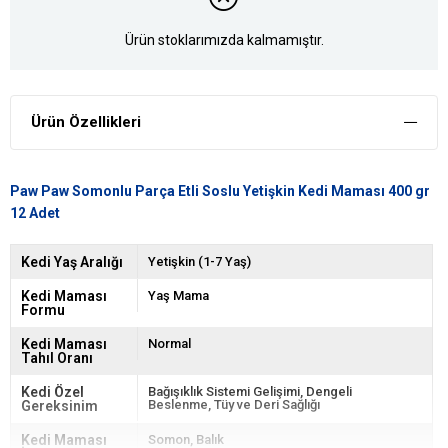
Ürün stoklarımızda kalmamıştır.
Ürün Özellikleri
Paw Paw Somonlu Parça Etli Soslu Yetişkin Kedi Maması 400 gr
12 Adet
Kedi Yaş Aralığı
Yetişkin (1-7 Yaş)
Kedi Maması
Yaş Mama
Formu
Kedi Maması
Normal
Tahıl Oranı
Kedi Özel
Bağışıklık Sistemi Gelişimi
Dengeli
Beslenme
Tüy ve Deri Sağlığı
Gereksinim
Kedi Maması
Somon
Balık