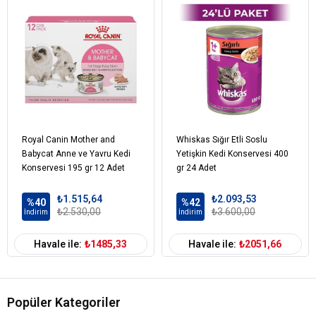
Royal Canin Mother and
Whiskas Sığır Etli Soslu
Babycat Anne ve Yavru Kedi
Yetişkin Kedi Konservesi 400
Konservesi 195 gr 12 Adet
gr 24 Adet
₺1.515,64
₺2.093,53
%40
%42
₺2.530,00
₺3.600,00
İndirim
İndirim
Havale ile:
₺1485,33
Havale ile:
₺2051,66
Popüler Kategoriler