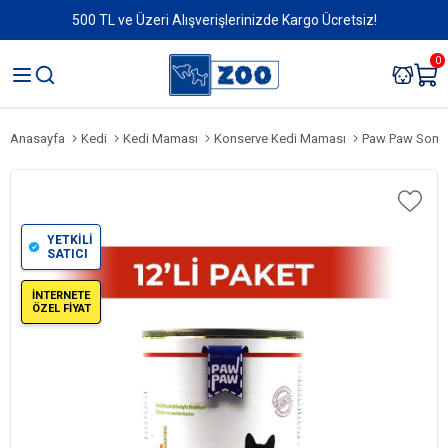
500 TL ve Üzeri Alışverişlerinizde Kargo Ücretsiz!
0
Anasayfa
Kedi
Kedi Maması
Konserve Kedi Maması
Paw Paw Somonlu P
YETKİLİ
SATICI
İNTERNETE
ÖZEL FİYAT