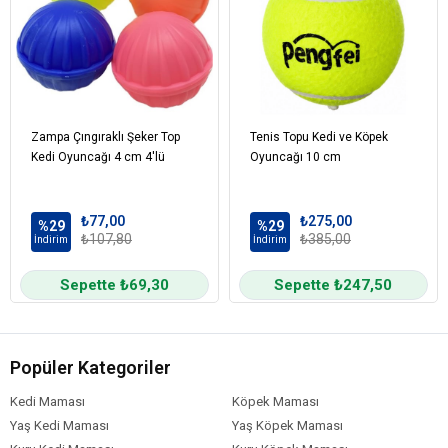
Zampa Çıngıraklı Şeker Top
Tenis Topu Kedi ve Köpek
Kedi Oyuncağı 4 cm 4'lü
Oyuncağı 10 cm
₺77,00
₺275,00
%29
%29
₺107,80
₺385,00
İndirim
İndirim
Sepette ₺69,30
Sepette ₺247,50
Popüler Kategoriler
Kedi Maması
Köpek Maması
Yaş Kedi Maması
Yaş Köpek Maması