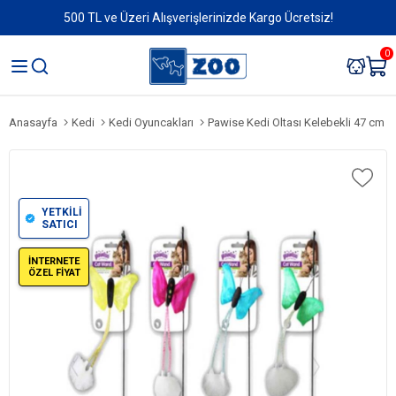
500 TL ve Üzeri Alışverişlerinizde Kargo Ücretsiz!
0
Anasayfa
Kedi
Kedi Oyuncakları
Pawise Kedi Oltası Kelebekli 47 cm
YETKİLİ
SATICI
İNTERNETE
ÖZEL FİYAT