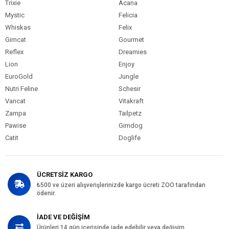
Trixie
Acana
Mystic
Felicia
Whiskas
Felix
Gimcat
Gourmet
Reflex
Dreamies
Lion
Enjoy
EuroGold
Jungle
Nutri Feline
Schesir
Vancat
Vitakraft
Zampa
Tailpetz
Pawise
Gimdog
Catit
Doglife
ÜCRETSİZ KARGO
₺500 ve üzeri alışverişlerinizde kargo ücreti ZOO tarafından
ödenir.
İADE VE DEĞİŞİM
Ürünleri 14 gün içerisinde iade edebilir veya değişim