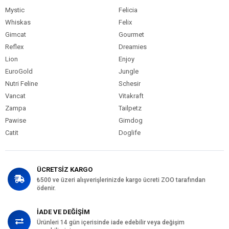
Mystic
Felicia
Whiskas
Felix
Gimcat
Gourmet
Reflex
Dreamies
Lion
Enjoy
EuroGold
Jungle
Nutri Feline
Schesir
Vancat
Vitakraft
Zampa
Tailpetz
Pawise
Gimdog
Catit
Doglife
ÜCRETSİZ KARGO
₺500 ve üzeri alışverişlerinizde kargo ücreti ZOO tarafından
ödenir.
İADE VE DEĞİŞİM
Ürünleri 14 gün içerisinde iade edebilir veya değişim