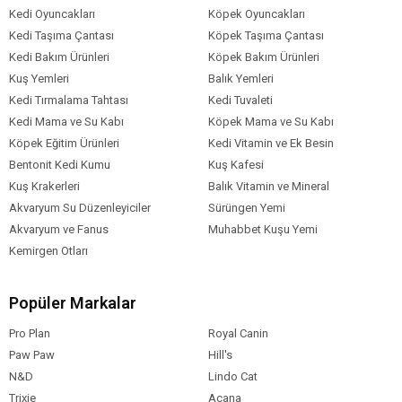
Kedi Oyuncakları
Köpek Oyuncakları
Kedi Taşıma Çantası
Köpek Taşıma Çantası
Kedi Bakım Ürünleri
Köpek Bakım Ürünleri
Kuş Yemleri
Balık Yemleri
Kedi Tırmalama Tahtası
Kedi Tuvaleti
Kedi Mama ve Su Kabı
Köpek Mama ve Su Kabı
Köpek Eğitim Ürünleri
Kedi Vitamin ve Ek Besin
Bentonit Kedi Kumu
Kuş Kafesi
Kuş Krakerleri
Balık Vitamin ve Mineral
Akvaryum Su Düzenleyiciler
Sürüngen Yemi
Akvaryum ve Fanus
Muhabbet Kuşu Yemi
Kemirgen Otları
Popüler Markalar
Pro Plan
Royal Canin
Paw Paw
Hill's
N&D
Lindo Cat
Trixie
Acana