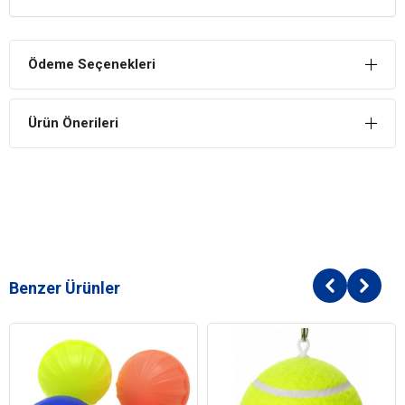
Kediler doğaları gereği merak ederler ve yeni bir oyuncakları
olduğunda onu merak ederler ve keşfetmekten zevk duyarlar.
Mutlu Olurlar
Ödeme Seçenekleri
Kediniz ona aldığınız oyuncakları keşfederken ve onlarla oynarken
çok mutlu olacaklardır.
Ürün Önerileri
Benzer Ürünler