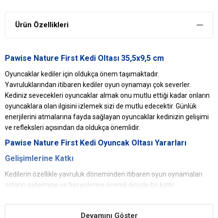
Ürün Özellikleri
Pawise Nature First Kedi Oltası 35,5x9,5 cm
Oyuncaklar kediler için oldukça önem taşımaktadır.
Yavruluklarından itibaren kediler oyun oynamayı çok severler.
Kediniz sevecekleri oyuncaklar almak onu mutlu ettiği kadar onların
oyuncaklara olan ilgisini izlemek sizi de mutlu edecektir. Günlük
enerjilerini atmalarına fayda sağlayan oyuncaklar kedinizin gelişimi
ve refleksleri açısından da oldukça önemlidir.
Pawise
Nature First
Kedi Oyuncak
Oltası Yararları
Gelişimlerine Katkı
Kedilerin özellikle yavruluk döneminden itibaren oyun oynamaları
onların gelişimine ve becerilerine önemli ölçüde bir katkı
sağlamaktadır.
Merak Unsuru Önemli
Devamını Göster