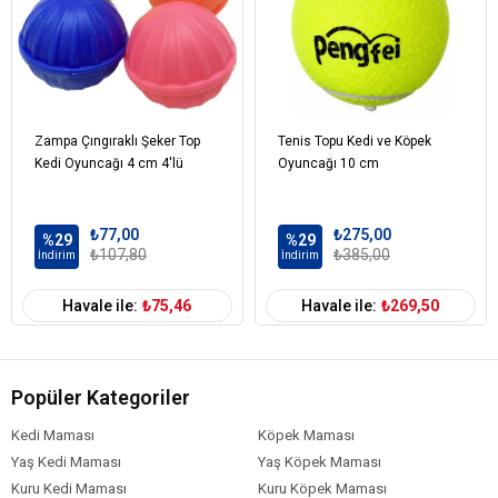
Zampa Çıngıraklı Şeker Top
Tenis Topu Kedi ve Köpek
Kedi Oyuncağı 4 cm 4'lü
Oyuncağı 10 cm
₺77,00
₺275,00
%29
%29
₺107,80
₺385,00
İndirim
İndirim
Havale ile:
₺75,46
Havale ile:
₺269,50
Popüler Kategoriler
Kedi Maması
Köpek Maması
Yaş Kedi Maması
Yaş Köpek Maması
Kuru Kedi Maması
Kuru Köpek Maması