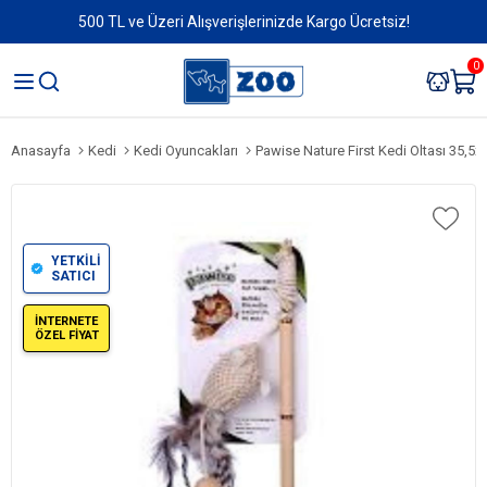
500 TL ve Üzeri Alışverişlerinizde Kargo Ücretsiz!
0
Anasayfa
Kedi
Kedi Oyuncakları
Pawise Nature First Kedi Oltası 35,5x
YETKİLİ
SATICI
İNTERNETE
ÖZEL FİYAT