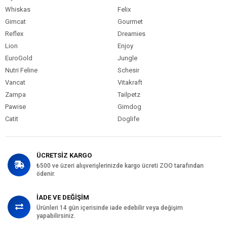
Whiskas
Felix
Gimcat
Gourmet
Reflex
Dreamies
Lion
Enjoy
EuroGold
Jungle
Nutri Feline
Schesir
Vancat
Vitakraft
Zampa
Tailpetz
Pawise
Gimdog
Catit
Doglife
ÜCRETSİZ KARGO
₺500 ve üzeri alışverişlerinizde kargo ücreti ZOO tarafından
ödenir.
İADE VE DEĞİŞİM
Ürünleri 14 gün içerisinde iade edebilir veya değişim
yapabilirsiniz.