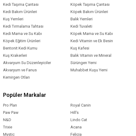
Kedi Taşıma Çantası
Köpek Taşıma Çantası
Kedi Bakım Ürünleri
Köpek Bakım Ürünleri
Kuş Yemleri
Balık Yemleri
Kedi Tırmalama Tahtası
Kedi Tuvaleti
Kedi Mama ve Su Kabı
Köpek Mama ve Su Kabı
Köpek Eğitim Ürünleri
Kedi Vitamin ve Ek Besin
Bentonit Kedi Kumu
Kuş Kafesi
Kuş Krakerleri
Balık Vitamin ve Mineral
Akvaryum Su Düzenleyiciler
Sürüngen Yemi
Akvaryum ve Fanus
Muhabbet Kuşu Yemi
Kemirgen Otları
Popüler Markalar
Pro Plan
Royal Canin
Paw Paw
Hill's
N&D
Lindo Cat
Trixie
Acana
Mystic
Felicia