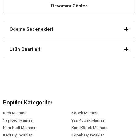
Devamını Göster
Estetik Kullanım Sunar
Renkli tasma aksesuarı kedinizin görüntüsünün şık bir şekilde
tamamlanmasını sağlar.
Ödeme Seçenekleri
Kaliteli Malzemelerden Üretilmiştir
İnsan ve hayvan sağlığı açısından %100 zararsız malzemelerden
Ürün Önerileri
üretilmiştir. Alerji yapabilecek maddeler bulunmaz.
Popüler Kategoriler
Kedi Maması
Köpek Maması
Yaş Kedi Maması
Yaş Köpek Maması
Kuru Kedi Maması
Kuru Köpek Maması
Kedi Oyuncakları
Köpek Oyuncakları