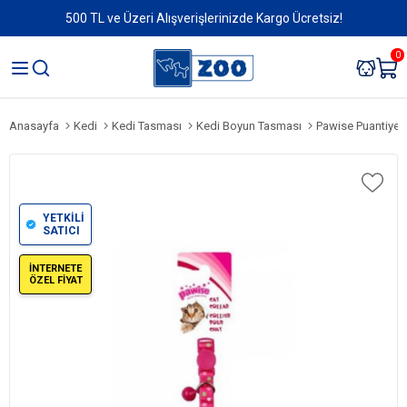
500 TL ve Üzeri Alışverişlerinizde Kargo Ücretsiz!
0
Anasayfa
Kedi
Kedi Tasması
Kedi Boyun Tasması
Pawise Puantiyel
YETKİLİ
SATICI
İNTERNETE
ÖZEL FİYAT