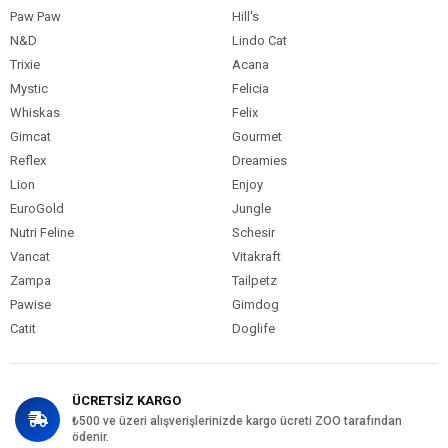
Paw Paw
Hill's
N&D
Lindo Cat
Trixie
Acana
Mystic
Felicia
Whiskas
Felix
Gimcat
Gourmet
Reflex
Dreamies
Lion
Enjoy
EuroGold
Jungle
Nutri Feline
Schesir
Vancat
Vitakraft
Zampa
Tailpetz
Pawise
Gimdog
Catit
Doglife
ÜCRETSİZ KARGO
₺500 ve üzeri alışverişlerinizde kargo ücreti ZOO tarafından
ödenir.