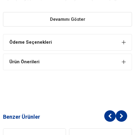
güvenle üzerine çıkabilir, yatabilir, kenarlarına sırtını yaslayabilir ve
olduğu yerde ayağa kalkıp kendi etrafında dönebilir. Özel vakumlu
ambalajında el değmeden paketlenmekte ve size güvenle
Devamını Göster
ulaştırılmaktadır. Doğru köpek yatağı seçimi için blog yazımızı
okumayı unutmayın lütfen.
Ödeme Seçenekleri
Ürün Önerileri
Benzer Ürünler