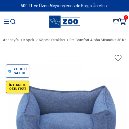
500 TL ve Üzeri Alışverişlerinizde Kargo Ücretsiz!
0
Anasayfa
Köpek
Köpek Yatakları
Pet Comfort Alpha Mirandus 38 Kedi v
YETKİLİ
SATICI
İNTERNETE
ÖZEL FİYAT