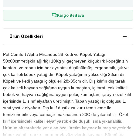
Kargo Bedava
Ürün Özellikleri
Pet Comfort Alpha Mirandus 38 Kedi ve Köpek Yatağı
50x60cmYetişkin ağırlığı 10Kg yi geçmeyen küçük ırk köpeğinizin
konforu ve rahatı için her ayrıntısı düşünülmüş, ergonomik, şık ve
çok kaliteli köpek yatağıdır. Köpek yatağının yüksekliği 23cm dir.
Köpek ve kedi yatağı iç ölçüleri 28x35cm dir. Dış kılıfın dış tarafı
çok kaliteli hayvan sağlığına uygun kumaştan, iç tarafı çok kaliteli
bebek ve hayvan sağlığına uygun peluş kumaştan, içi ayrı özel kılıf
içerisinde 1. sınıf elyaftan üretilmiştir. Taban yastığı iç dolgusu 1.
sınıf yastık elyafıdır. Dış kılıf düşük ısı kuru temizleme ile
temizlenebilir veya çamaşır makinasında 30C de yıkanabilir. Özel
kılıf içerisindeki kaliteli elyaf yastık elde düşük ısıda yıkanabilir.
Ürünün alt tarafında yer alan özel üretim kaymaz kumaş sayesinde
köpek yatağı, parke, mermer vb yüzeylerde kaymaz. Köpeğiniz