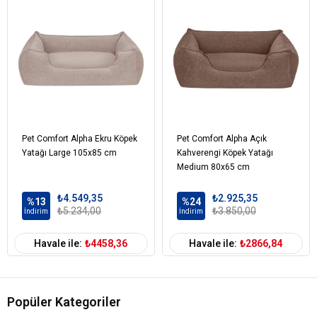
Pet Comfort Alpha Ekru Köpek
Pet Comfort Alpha Açık
Yatağı Large 105x85 cm
Kahverengi Köpek Yatağı
Medium 80x65 cm
₺4.549,35
₺2.925,35
%13
%24
₺5.234,00
₺3.850,00
İndirim
İndirim
Havale ile:
₺4458,36
Havale ile:
₺2866,84
Popüler Kategoriler