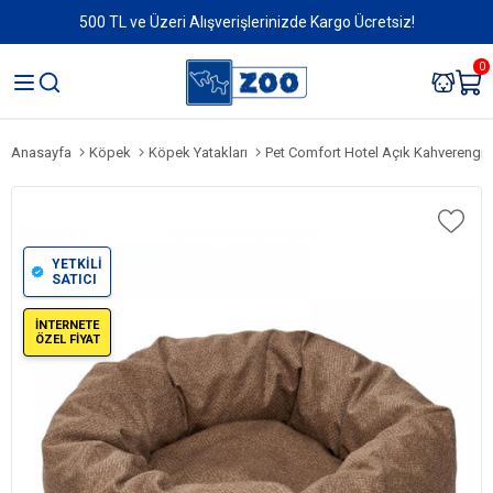
500 TL ve Üzeri Alışverişlerinizde Kargo Ücretsiz!
0
Anasayfa
Köpek
Köpek Yatakları
Pet Comfort Hotel Açık Kahverengi
YETKİLİ
SATICI
İNTERNETE
ÖZEL FİYAT