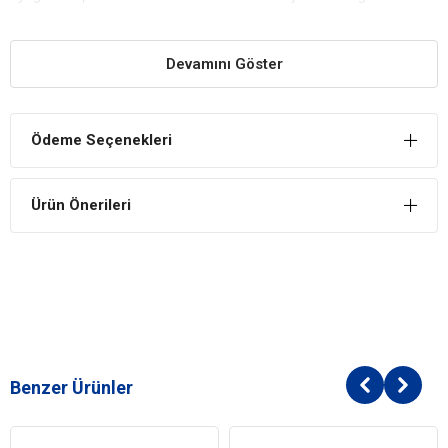
paketlenmekte ve size güvenle ulaştırılmaktadır. Doğru köpek
yatağı seçimi için blog yazımızı okumayı unutmayın lütfen.
Devamını Göster
Ödeme Seçenekleri
Ürün Önerileri
Benzer Ürünler