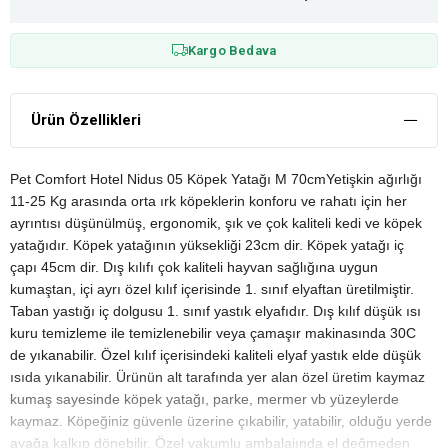
Kargo Bedava
Ürün Özellikleri
Pet Comfort Hotel Nidus 05 Köpek Yatağı M 70cmYetişkin ağırlığı
11-25 Kg arasında orta ırk köpeklerin konforu ve rahatı için her
ayrıntısı düşünülmüş, ergonomik, şık ve çok kaliteli kedi ve köpek
yatağıdır. Köpek yatağının yüksekliği 23cm dir. Köpek yatağı iç
çapı 45cm dir. Dış kılıfı çok kaliteli hayvan sağlığına uygun
kumaştan, içi ayrı özel kılıf içerisinde 1. sınıf elyaftan üretilmiştir.
Taban yastığı iç dolgusu 1. sınıf yastık elyafıdır. Dış kılıf düşük ısı
kuru temizleme ile temizlenebilir veya çamaşır makinasında 30C
de yıkanabilir. Özel kılıf içerisindeki kaliteli elyaf yastık elde düşük
ısıda yıkanabilir. Ürünün alt tarafında yer alan özel üretim kaymaz
kumaş sayesinde köpek yatağı, parke, mermer vb yüzeylerde
kaymaz. Köpeğiniz güvenle üzerine çıkabilir, yatabilir, olduğu yerde
ayağa kalkıp dönebilir. Özel vakumlu ambalajında el değmeden