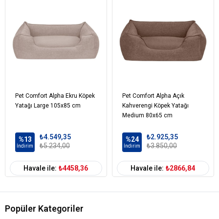
Pet Comfort Alpha Ekru Köpek
Pet Comfort Alpha Açık
Yatağı Large 105x85 cm
Kahverengi Köpek Yatağı
Medium 80x65 cm
₺4.549,35
₺2.925,35
%13
%24
₺5.234,00
₺3.850,00
İndirim
İndirim
Havale ile:
₺4458,36
Havale ile:
₺2866,84
Popüler Kategoriler