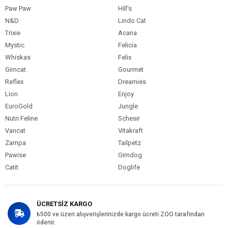
Paw Paw
Hill's
N&D
Lindo Cat
Trixie
Acana
Mystic
Felicia
Whiskas
Felix
Gimcat
Gourmet
Reflex
Dreamies
Lion
Enjoy
EuroGold
Jungle
Nutri Feline
Schesir
Vancat
Vitakraft
Zampa
Tailpetz
Pawise
Gimdog
Catit
Doglife
ÜCRETSİZ KARGO
₺500 ve üzeri alışverişlerinizde kargo ücreti ZOO tarafından
ödenir.