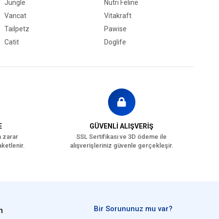
Jungle
Nutri Feline
Vancat
Vitakraft
Tailpetz
Pawise
Catit
Doglife
E
GÜVENLİ ALIŞVERİŞ
a zarar
SSL Sertifikası ve 3D ödeme ile
ketlenir.
alışverişleriniz güvenle gerçekleşir.
Bir Sorununuz mu var?
n