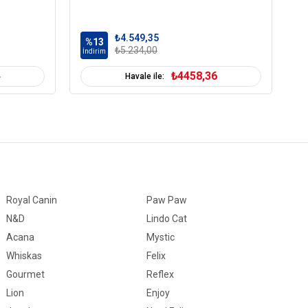
₺4.549,35
%13
%
₺5.234,00
İndirim
İn
4
₺4458,36
Havale ile:
Royal Canin
Paw Paw
N&D
Lindo Cat
Acana
Mystic
Whiskas
Felix
Gourmet
Reflex
Lion
Enjoy