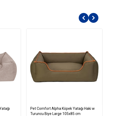
Yatağı
Pet Comfort Alpha Köpek Yatağı Haki w
Pe
Turuncu Biye Large 105x85 cm
La