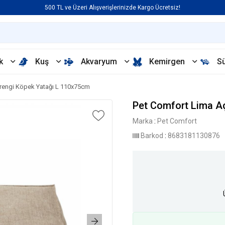
500 TL ve Üzeri Alışverişlerinizde Kargo Ücretsiz!
k
Kuş
Akvaryum
Kemirgen
S
rengi Köpek Yatağı L 110x75cm
Pet Comfort Lima A
Marka
:
Pet Comfort
Barkod
:
8683181130876