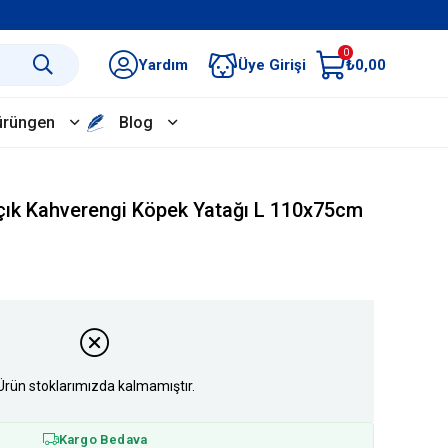
0
Yardım
Üye Girişi
₺0,00
ürüngen
Blog
çık Kahverengi Köpek Yatağı L 110x75cm
Ürün stoklarımızda kalmamıştır.
Kargo Bedava