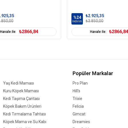
.925,35
₺2.925,35
%24
.850,00
₺3.850,00
İndirim
₺2866,84
₺2866,8
Havale ile:
Havale ile:
Popüler Markalar
Yaş Kedi Maması
Pro Plan
Kuru Köpek Maması
Hill's
Kedi Taşıma Çantası
Trixie
Köpek Bakım Ürünleri
Felicia
Kedi Tırmalama Tahtası
Gimcat
Köpek Mama ve Su Kabı
Dreamies