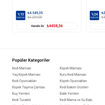
₺4.549,35
₺2
%13
%24
₺5.234,00
₺3
İndirim
İndirim
₺4458,36
Havale ile:
Popüler Kategoriler
Kedi Maması
Köpek Maması
Yaş Köpek Maması
Kuru Kedi Maması
Kedi Oyuncakları
Köpek Oyuncakları
Köpek Taşıma Çantası
Kedi Bakım Ürünleri
Kuş Yemleri
Balık Yemleri
Kedi Tuvaleti
Kedi Mama ve Su Kabı