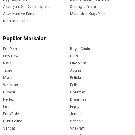
Akvaryum Su Düzenleyiciler
Sürüngen Yemi
Akvaryum ve Fanus
Muhabbet Kuşu Yemi
Kemirgen Otları
Popüler Markalar
Pro Plan
Royal Canin
Paw Paw
Hill's
N&D
Lindo Cat
Trixie
Acana
Mystic
Felicia
Whiskas
Felix
Gimcat
Gourmet
Reflex
Dreamies
Lion
Enjoy
EuroGold
Jungle
Nutri Feline
Schesir
Vancat
Vitakraft