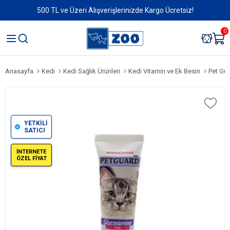
500 TL ve Üzeri Alışverişlerinizde Kargo Ücretsiz!
0
Anasayfa
Kedi
Kedi Sağlık Ürünleri
Kedi Vitamin ve Ek Besin
Pet Guar
YETKİLİ
SATICI
İNTERNETE
ÖZEL FİYAT