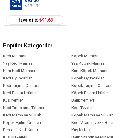
₺93,50
%29
₺130,90
İndirim
Havale ile:
₺91,63
Popüler Kategoriler
Kedi Maması
Köpek Maması
Yaş Kedi Maması
Yaş Köpek Maması
Kuru Kedi Maması
Kuru Köpek Maması
Kedi Oyuncakları
Köpek Oyuncakları
Kedi Taşıma Çantası
Köpek Taşıma Çantası
Kedi Bakım Ürünleri
Köpek Bakım Ürünleri
Kuş Yemleri
Balık Yemleri
Kedi Tırmalama Tahtası
Kedi Tuvaleti
Kedi Mama ve Su Kabı
Köpek Mama ve Su Kabı
Köpek Eğitim Ürünleri
Kedi Vitamin ve Ek Besin
Bentonit Kedi Kumu
Kuş Kafesi
Kuş Krakerleri
Balık Vitamin ve Mineral