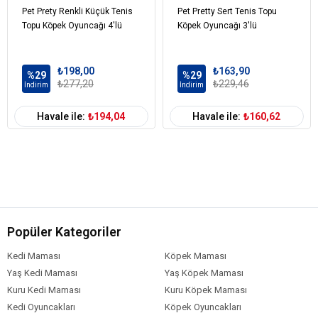
Pet Prety Renkli Küçük Tenis
Pet Pretty Sert Tenis Topu
Topu Köpek Oyuncağı 4'lü
Köpek Oyuncağı 3'lü
₺198,00
₺163,90
%29
%29
₺277,20
₺229,46
İndirim
İndirim
Havale ile:
₺194,04
Havale ile:
₺160,62
Popüler Kategoriler
Kedi Maması
Köpek Maması
Yaş Kedi Maması
Yaş Köpek Maması
Kuru Kedi Maması
Kuru Köpek Maması
Kedi Oyuncakları
Köpek Oyuncakları