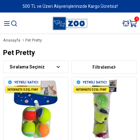
500 TL ve Üzeri Alışverişlerinizde Kargo Ücretsiz!
0
Anasayfa
Pet Pretty
Pet Pretty
Sıralama
Filtreleme
YETKİLİ SATICI
YETKİLİ SATICI
İNTERNETE ÖZEL FİYAT
İNTERNETE ÖZEL FİYAT