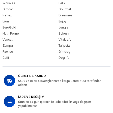
Whiskas
Felix
Gimcat
Gourmet
Reflex
Dreamies
Lion
Enjoy
EuroGold
Jungle
Nutri Feline
Schesir
Vancat
Vitakraft
Zampa
Tailpetz
Pawise
Gimdog
Catit
Doglife
ÜCRETSİZ KARGO
₺500 ve üzeri alışverişlerinizde kargo ücreti ZOO tarafından
ödenir.
İADE VE DEĞİŞİM
Ürünleri 14 gün içerisinde iade edebilir veya değişim
yapabilirsiniz.