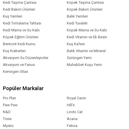
Kedi Taşıma Çantası
Köpek Taşıma Çantası
Kedi Bakım Ürünleri
Köpek Bakım Ürünleri
Kuş Yemleri
Balık Yemleri
Kedi Tırmalama Tahtası
Kedi Tuvaleti
Kedi Mama ve Su Kabı
Köpek Mama ve Su Kabı
Köpek Eğitim Ürünleri
Kedi Vitamin ve Ek Besin
Bentonit Kedi Kumu
Kuş Kafesi
Kuş Krakerleri
Balık Vitamin ve Mineral
Akvaryum Su Düzenleyiciler
Sürüngen Yemi
Akvaryum ve Fanus
Muhabbet Kuşu Yemi
Kemirgen Otları
Popüler Markalar
Pro Plan
Royal Canin
Paw Paw
Hill's
N&D
Lindo Cat
Trixie
Acana
Mystic
Felicia