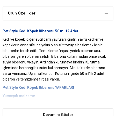
Ürün Özellikleri
Pet Style Kedi Köpek Biberonu 50 ml 12 Adet
Kedi ve köpek, diğer evcil canlı yavruları içindir. Yavru kediler ve
köpeklerin anne sütüne yakın olan süt tozuyla beslemek için bu
biberonlar tercih edilir. Temizleme fırçası, yedek biberon ucu,
biberon içeren biberon setidir. Biberonu kullanmadan önce sıcak
suyla biberonu yıkayın. Ardından kurumaya bırakın. Kurutma
işleminde herhangi bir ısıtıcı kullanmayın. Aksi taktirde biberona
zarar verirsiniz. Uçları silikondur. Kutunun içinde 50 ml’lik 2 adet
biberon ve temizleme fırçası vardır.
Pet Style Kedi Köpek Biberonu YARARLARI
Yumuşak malzeme
Biberon uçları yumuşak kauçuk malzemeden yapılmıştır.
İşlevsel Kullanım
Devamını Göster