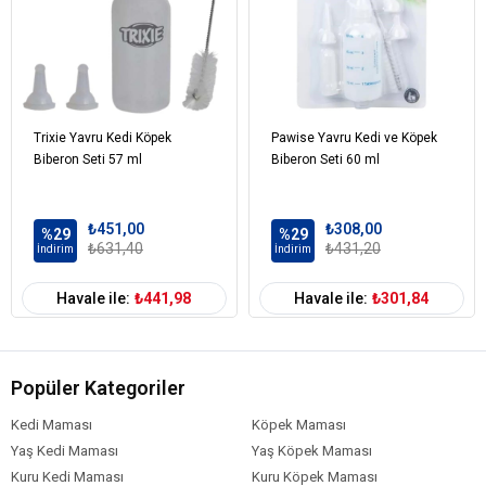
Trixie Yavru Kedi Köpek
Pawise Yavru Kedi ve Köpek
Biberon Seti 57 ml
Biberon Seti 60 ml
₺451,00
₺308,00
%29
%29
₺631,40
₺431,20
İndirim
İndirim
Havale ile:
₺441,98
Havale ile:
₺301,84
Popüler Kategoriler
Kedi Maması
Köpek Maması
Yaş Kedi Maması
Yaş Köpek Maması
Kuru Kedi Maması
Kuru Köpek Maması