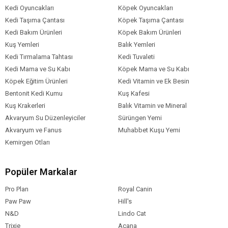
Kedi Oyuncakları
Köpek Oyuncakları
Kedi Taşıma Çantası
Köpek Taşıma Çantası
Kedi Bakım Ürünleri
Köpek Bakım Ürünleri
Kuş Yemleri
Balık Yemleri
Kedi Tırmalama Tahtası
Kedi Tuvaleti
Kedi Mama ve Su Kabı
Köpek Mama ve Su Kabı
Köpek Eğitim Ürünleri
Kedi Vitamin ve Ek Besin
Bentonit Kedi Kumu
Kuş Kafesi
Kuş Krakerleri
Balık Vitamin ve Mineral
Akvaryum Su Düzenleyiciler
Sürüngen Yemi
Akvaryum ve Fanus
Muhabbet Kuşu Yemi
Kemirgen Otları
Popüler Markalar
Pro Plan
Royal Canin
Paw Paw
Hill's
N&D
Lindo Cat
Trixie
Acana