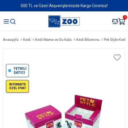
500 TL ve Üzeri Alışverişlerinizde Kargo Ücretsiz!
0
Anasayfa
Kedi
Kedi Mama ve Su Kabı
Kedi Biberonu
Pet Style Kedi
YETKİLİ
SATICI
İNTERNETE
ÖZEL FİYAT