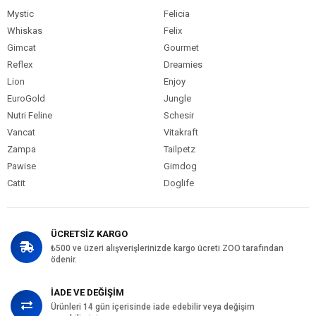
Mystic
Felicia
Whiskas
Felix
Gimcat
Gourmet
Reflex
Dreamies
Lion
Enjoy
EuroGold
Jungle
Nutri Feline
Schesir
Vancat
Vitakraft
Zampa
Tailpetz
Pawise
Gimdog
Catit
Doglife
ÜCRETSİZ KARGO
₺500 ve üzeri alışverişlerinizde kargo ücreti ZOO tarafından
ödenir.
İADE VE DEĞİŞİM
Ürünleri 14 gün içerisinde iade edebilir veya değişim