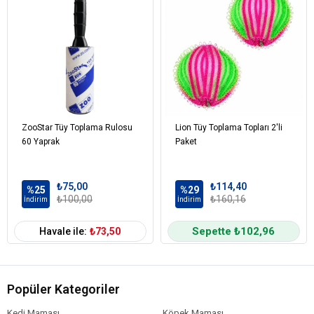
ZooStar Tüy Toplama Rulosu
Lion Tüy Toplama Topları 2'li
60 Yaprak
Paket
₺75,00
₺114,40
%25
%29
₺100,00
₺160,16
İndirim
İndirim
Sepette ₺102,96
Havale ile:
₺73,50
Popüler Kategoriler
Kedi Maması
Köpek Maması