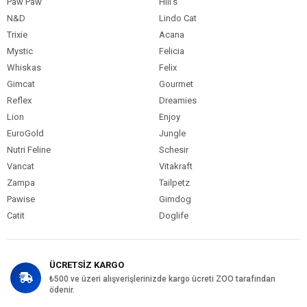
Paw Paw
Hill's
N&D
Lindo Cat
Trixie
Acana
Mystic
Felicia
Whiskas
Felix
Gimcat
Gourmet
Reflex
Dreamies
Lion
Enjoy
EuroGold
Jungle
Nutri Feline
Schesir
Vancat
Vitakraft
Zampa
Tailpetz
Pawise
Gimdog
Catit
Doglife
ÜCRETSİZ KARGO
₺500 ve üzeri alışverişlerinizde kargo ücreti ZOO tarafından
ödenir.