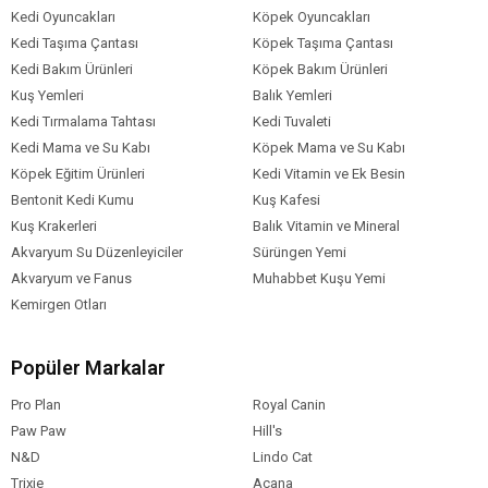
Kedi Oyuncakları
Köpek Oyuncakları
Kedi Taşıma Çantası
Köpek Taşıma Çantası
Kedi Bakım Ürünleri
Köpek Bakım Ürünleri
Kuş Yemleri
Balık Yemleri
Kedi Tırmalama Tahtası
Kedi Tuvaleti
Kedi Mama ve Su Kabı
Köpek Mama ve Su Kabı
Köpek Eğitim Ürünleri
Kedi Vitamin ve Ek Besin
Bentonit Kedi Kumu
Kuş Kafesi
Kuş Krakerleri
Balık Vitamin ve Mineral
Akvaryum Su Düzenleyiciler
Sürüngen Yemi
Akvaryum ve Fanus
Muhabbet Kuşu Yemi
Kemirgen Otları
Popüler Markalar
Pro Plan
Royal Canin
Paw Paw
Hill's
N&D
Lindo Cat
Trixie
Acana