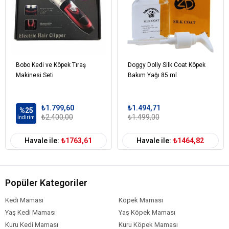
Bobo Kedi ve Köpek Tıraş
Doggy Dolly Silk Coat Köpek
Makinesi Seti
Bakım Yağı 85 ml
₺1.799,60
₺1.494,71
%25
₺2.400,00
₺1.499,00
İndirim
Havale ile:
₺1763,61
Havale ile:
₺1464,82
Popüler Kategoriler
Kedi Maması
Köpek Maması
Yaş Kedi Maması
Yaş Köpek Maması
Kuru Kedi Maması
Kuru Köpek Maması