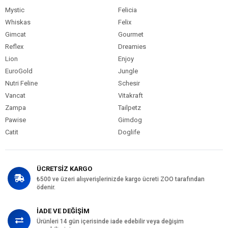
Mystic
Felicia
Whiskas
Felix
Gimcat
Gourmet
Reflex
Dreamies
Lion
Enjoy
EuroGold
Jungle
Nutri Feline
Schesir
Vancat
Vitakraft
Zampa
Tailpetz
Pawise
Gimdog
Catit
Doglife
ÜCRETSİZ KARGO
₺500 ve üzeri alışverişlerinizde kargo ücreti ZOO tarafından
ödenir.
İADE VE DEĞİŞİM
Ürünleri 14 gün içerisinde iade edebilir veya değişim