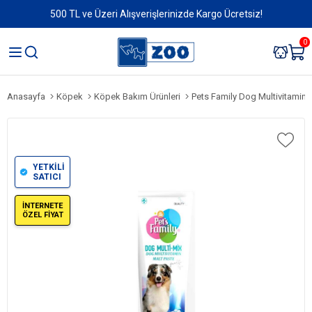
500 TL ve Üzeri Alışverişlerinizde Kargo Ücretsiz!
0
Anasayfa
Köpek
Köpek Bakım Ürünleri
Pets Family Dog Multivitamin 
YETKİLİ
SATICI
İNTERNETE
ÖZEL FİYAT