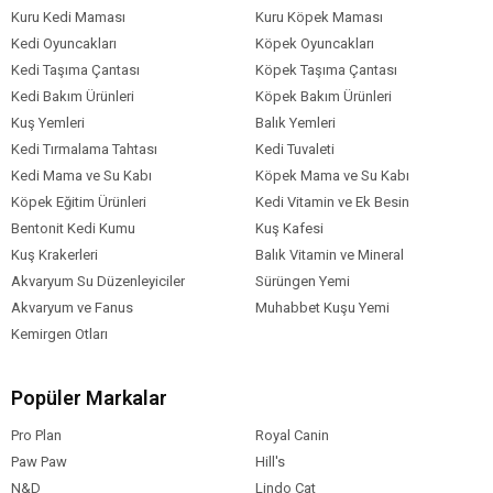
Kuru Kedi Maması
Kuru Köpek Maması
Kedi Oyuncakları
Köpek Oyuncakları
Kedi Taşıma Çantası
Köpek Taşıma Çantası
Kedi Bakım Ürünleri
Köpek Bakım Ürünleri
Kuş Yemleri
Balık Yemleri
Kedi Tırmalama Tahtası
Kedi Tuvaleti
Kedi Mama ve Su Kabı
Köpek Mama ve Su Kabı
Köpek Eğitim Ürünleri
Kedi Vitamin ve Ek Besin
Bentonit Kedi Kumu
Kuş Kafesi
Kuş Krakerleri
Balık Vitamin ve Mineral
Akvaryum Su Düzenleyiciler
Sürüngen Yemi
Akvaryum ve Fanus
Muhabbet Kuşu Yemi
Kemirgen Otları
Popüler Markalar
Pro Plan
Royal Canin
Paw Paw
Hill's
N&D
Lindo Cat