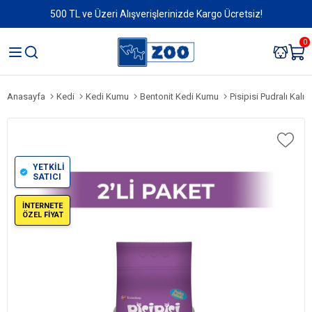
500 TL ve Üzeri Alışverişlerinizde Kargo Ücretsiz!
0
Anasayfa
Kedi
Kedi Kumu
Bentonit Kedi Kumu
Pisipisi Pudralı Kalın Ta
YETKİLİ
SATICI
İNTERNETE
ÖZEL FİYAT