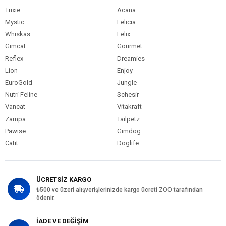
Trixie
Acana
Mystic
Felicia
Whiskas
Felix
Gimcat
Gourmet
Reflex
Dreamies
Lion
Enjoy
EuroGold
Jungle
Nutri Feline
Schesir
Vancat
Vitakraft
Zampa
Tailpetz
Pawise
Gimdog
Catit
Doglife
ÜCRETSİZ KARGO
₺500 ve üzeri alışverişlerinizde kargo ücreti ZOO tarafından
ödenir.
İADE VE DEĞİŞİM