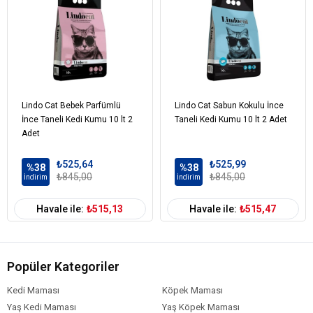
Paket Boyutu
6-10 kg
Karakteristik
Topaklanan
Özel İhtiyaç
Bebek Pudralı
Cinsi
Bentonit
Kampanyalı
Çoklu Paket
Lindo Cat Bebek Parfümlü
Lindo Cat Sabun Kokulu İnce
İnce Taneli Kedi Kumu 10 lt 2
Taneli Kedi Kumu 10 lt 2 Adet
Adet
₺525,64
₺525,99
%38
%38
₺845,00
₺845,00
İndirim
İndirim
Havale ile:
₺515,13
Havale ile:
₺515,47
Popüler Kategoriler
Kedi Maması
Köpek Maması
Yaş Kedi Maması
Yaş Köpek Maması