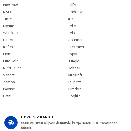
Paw Paw
Hill's
N&D
Lindo Cat
Trixie
Acana
Mystic
Felicia
Whiskas
Felix
Gimcat
Gourmet
Reflex
Dreamies
Lion
Enjoy
EuroGold
Jungle
Nutri Feline
Schesir
Vancat
Vitakraft
Zampa
Tailpetz
Pawise
Gimdog
Catit
Doglife
ÜCRETSİZ KARGO
₺500 ve üzeri alışverişlerinizde kargo ücreti ZOO tarafından
ödenir.