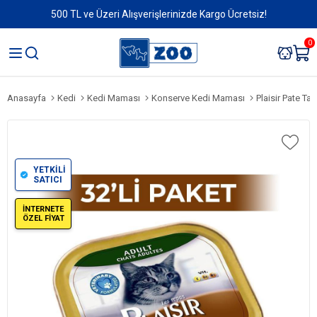
500 TL ve Üzeri Alışverişlerinizde Kargo Ücretsiz!
0
Anasayfa
Kedi
Kedi Maması
Konserve Kedi Maması
Plaisir Pate Ta
YETKİLİ
SATICI
İNTERNETE
ÖZEL FİYAT