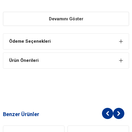
YARARLARI
Enerji Kaynağı
Devamını Göster
Kedilerin günlük enerji ihtiyacının karşılanmasını sağlayan
içeriği ile kedilerin yeterli beslenmesini sağlar.
Dengeli İçerik, Dengeli Beslenme
Ödeme Seçenekleri
Vitamin, mineral, protein ve karbonhidrat içerikleri doğru ve
yeterli şekilde ayarlanmış olan mama; kedilerin dengeli ve
Ürün Önerileri
yeterli şekilde beslenmesine katkı sağlar.
Kedilerin Damak Tadına Uygun İçerik
Kedilerin damak tadına hitap eden özel içeriği ile mama,
yeterli tüketim için çekici lezzete sahiptir.
İÇİNDEKİLER
BİLEŞİM
Benzer Ürünler
Et ve hayvansal türevler (%14)
Mineraller
Şekerler