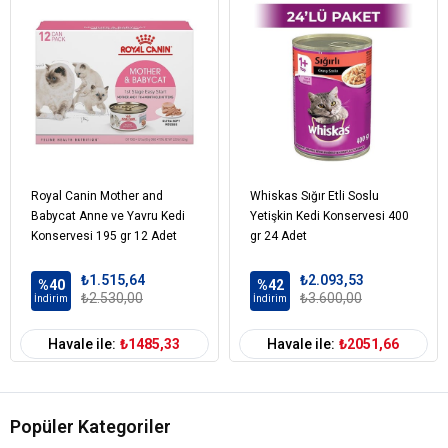
Emülsifiyerler
Vitamin
Kedi Yaş Aralığı
Yetişkin (1-7 Yaş)
Kedi Maması
Yaş Mama
Formu
Kedi Özel
Bağışıklık Sistemi Gelişimi
Damak
Tatlarına Uygun
Dengeli Beslenme
Gereksinim
Royal Canin Mother and
Whiskas Sığır Etli Soslu
Babycat Anne ve Yavru Kedi
Yetişkin Kedi Konservesi 400
Kedi Maması
Tavşan
Konservesi 195 gr 12 Adet
gr 24 Adet
İçerik
Kedi Maması
0-100 gr
₺1.515,64
₺2.093,53
%40
%42
Paket Boyutu
₺2.530,00
₺3.600,00
İndirim
İndirim
Kedi Maması
Çoklu Paket
Kampanya
Havale ile:
₺1485,33
Havale ile:
₺2051,66
Kedi Maması
Pate
Ambalaj
Kedi Irk Özelliği
Tümüne Uygun
Popüler Kategoriler