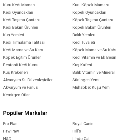
Ambalaj
Kuru Kedi Maması
Kuru Köpek Maması
Kedi Oyuncakları
Köpek Oyuncakları
Kedi Irk Özelliği
Tümüne Uygun
Kedi Taşıma Çantası
Köpek Taşıma Çantası
Kedi Bakım Ürünleri
Köpek Bakım Ürünleri
Kuş Yemleri
Balık Yemleri
Kedi Tırmalama Tahtası
Kedi Tuvaleti
Kedi Mama ve Su Kabı
Köpek Mama ve Su Kabı
Köpek Eğitim Ürünleri
Kedi Vitamin ve Ek Besin
Bentonit Kedi Kumu
Kuş Kafesi
Kuş Krakerleri
Balık Vitamin ve Mineral
Akvaryum Su Düzenleyiciler
Sürüngen Yemi
Akvaryum ve Fanus
Muhabbet Kuşu Yemi
Kemirgen Otları
Popüler Markalar
Pro Plan
Royal Canin
Paw Paw
Hill's
N&D
Lindo Cat