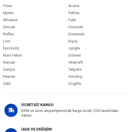
Trixie
Acana
Mystic
Felicia
Whiskas
Felix
Gimcat
Gourmet
Reflex
Dreamies
Lion
Enjoy
EuroGold
Jungle
Nutri Feline
Schesir
Vancat
Vitakraft
Zampa
Tailpetz
Pawise
Gimdog
Catit
Doglife
ÜCRETSİZ KARGO
₺500 ve üzeri alışverişlerinizde kargo ücreti ZOO tarafından
ödenir.
İADE VE DEĞİŞİM