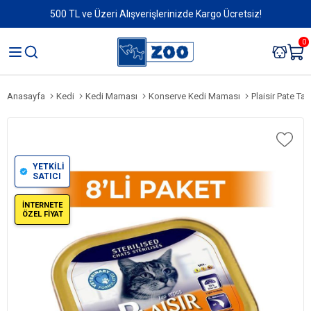
500 TL ve Üzeri Alışverişlerinizde Kargo Ücretsiz!
0
Anasayfa
Kedi
Kedi Maması
Konserve Kedi Maması
Plaisir Pate Tavu
YETKİLİ
SATICI
İNTERNETE
ÖZEL FİYAT