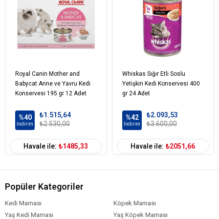
Balık ve balık türevleri
Sebze özü çeşitleri
Mineraller
Şekerler
Renklendiriciler
Royal Canin Mother and
Whiskas Sığır Etli Soslu
Kedi Yaş Aralığı
Yetişkin (1-7 Yaş)
Babycat Anne ve Yavru Kedi
Yetişkin Kedi Konservesi 400
Kedi Maması
Yaş Mama
Konservesi 195 gr 12 Adet
gr 24 Adet
Formu
₺1.515,64
₺2.093,53
Kedi Özel
Bağışıklık Sistemi Gelişimi
Damak
%40
%42
Tatlarına Uygun
Dengeli Beslenme
Gereksinim
₺2.530,00
₺3.600,00
İndirim
İndirim
Kısırlaştırılmış
Kedi Maması
Tavuk
Havale ile:
₺1485,33
Havale ile:
₺2051,66
İçerik
Kedi Maması
0-100 gr
Paket Boyutu
Popüler Kategoriler
Kedi Maması
Çoklu Paket
Kampanya
Kedi Maması
Köpek Maması
Yaş Kedi Maması
Yaş Köpek Maması
Kedi Maması
Pate