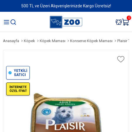
500 TL ve Üzeri Alışverişlerinizde Kargo Ücretsiz!
0
Anasayfa
Köpek
Köpek Maması
Konserve Köpek Maması
Plaisir T
YETKİLİ
SATICI
İNTERNETE
ÖZEL FİYAT