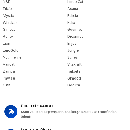
N&D
Lindo Cat
Trixie
Acana
Mystic
Felicia
Whiskas
Felix
Gimcat
Gourmet
Reflex
Dreamies
Lion
Enjoy
EuroGold
Jungle
Nutri Feline
Schesir
Vancat
Vitakraft
Zampa
Tailpetz
Pawise
Gimdog
Catit
Doglife
ÜCRETSİZ KARGO
₺500 ve üzeri alışverişlerinizde kargo ücreti ZOO tarafından
ödenir.