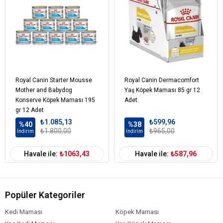
Royal Canin Starter Mousse
Royal Canin Dermacomfort
Mother and Babydog
Yaş Köpek Maması 85 gr 12
Konserve Köpek Maması 195
Adet
gr 12 Adet
₺1.085,13
₺599,96
%40
%38
₺1.800,00
₺965,00
İndirim
İndirim
Havale ile:
₺1063,43
Havale ile:
₺587,96
Popüler Kategoriler
Kedi Maması
Köpek Maması