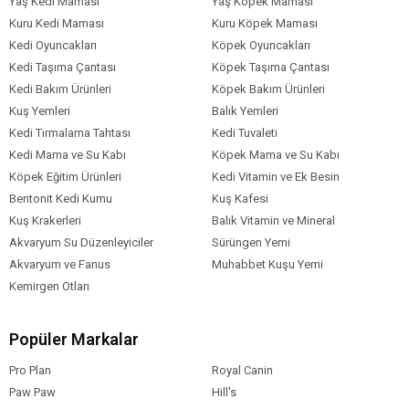
Yaş Kedi Maması
Yaş Köpek Maması
Kuru Kedi Maması
Kuru Köpek Maması
Kedi Oyuncakları
Köpek Oyuncakları
Kedi Taşıma Çantası
Köpek Taşıma Çantası
Kedi Bakım Ürünleri
Köpek Bakım Ürünleri
Kuş Yemleri
Balık Yemleri
Kedi Tırmalama Tahtası
Kedi Tuvaleti
Kedi Mama ve Su Kabı
Köpek Mama ve Su Kabı
Köpek Eğitim Ürünleri
Kedi Vitamin ve Ek Besin
Bentonit Kedi Kumu
Kuş Kafesi
Kuş Krakerleri
Balık Vitamin ve Mineral
Akvaryum Su Düzenleyiciler
Sürüngen Yemi
Akvaryum ve Fanus
Muhabbet Kuşu Yemi
Kemirgen Otları
Popüler Markalar
Pro Plan
Royal Canin
Paw Paw
Hill's