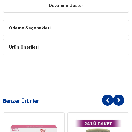
Devamını Göster
Kısırlaştırılmış Kedilerin Sağlığını Korur
Destekleyici ve besleyici içeriği sayesinde kısırlaştırılmış
kedilerin sağlığını korur. Kilo alımını önleyici içeriği
Ödeme Seçenekleri
sayesinde kısırlaştırılmış kedilerde kilo kontrolü sağlar.
Enerji Kaynağı
Ürün Önerileri
Kedilerin günlük enerji ihtiyacının karşılanmasını sağlayan
içeriği ile kedilerin yeterli beslenmesini sağlar.
Dengeli İçerik, Dengeli Beslenme
Vitamin, mineral, protein ve karbonhidrat içerikleri doğru ve
yeterli şekilde ayarlanmış olan mama; kedilerin dengeli ve
yeterli şekilde beslenmesine katkı sağlar.
Kedilerin Damak Tadına Uygun İçerik
Benzer Ürünler
Kedilerin damak tadına hitap eden özel içeriği ile mama,
yeterli tüketim için çekici lezzete sahiptir.
İÇİNDEKİLER