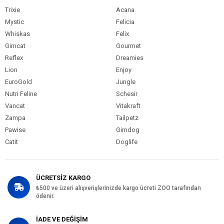
Trixie
Acana
Mystic
Felicia
Whiskas
Felix
Gimcat
Gourmet
Reflex
Dreamies
Lion
Enjoy
EuroGold
Jungle
Nutri Feline
Schesir
Vancat
Vitakraft
Zampa
Tailpetz
Pawise
Gimdog
Catit
Doglife
ÜCRETSİZ KARGO
₺500 ve üzeri alışverişlerinizde kargo ücreti ZOO tarafından
ödenir.
İADE VE DEĞİŞİM