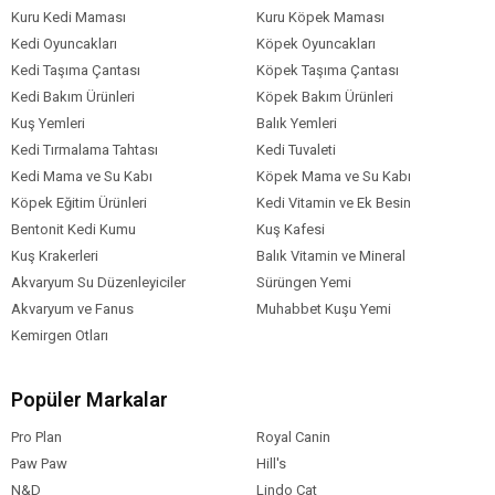
Kedi Maması
Pate
Kuru Kedi Maması
Kuru Köpek Maması
Ambalaj
Kedi Oyuncakları
Köpek Oyuncakları
Kedi Irk Özelliği
Tümüne Uygun
Kedi Taşıma Çantası
Köpek Taşıma Çantası
Kedi Bakım Ürünleri
Köpek Bakım Ürünleri
Kuş Yemleri
Balık Yemleri
Kedi Tırmalama Tahtası
Kedi Tuvaleti
Kedi Mama ve Su Kabı
Köpek Mama ve Su Kabı
Köpek Eğitim Ürünleri
Kedi Vitamin ve Ek Besin
Bentonit Kedi Kumu
Kuş Kafesi
Kuş Krakerleri
Balık Vitamin ve Mineral
Akvaryum Su Düzenleyiciler
Sürüngen Yemi
Akvaryum ve Fanus
Muhabbet Kuşu Yemi
Kemirgen Otları
Popüler Markalar
Pro Plan
Royal Canin
Paw Paw
Hill's
N&D
Lindo Cat