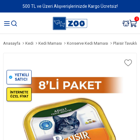
500 TL ve Üzeri Alışverişlerinizde Kargo Ücretsiz!
0
Anasayfa
Kedi
Kedi Maması
Konserve Kedi Maması
Plaisir Tavuklu
YETKİLİ
SATICI
İNTERNETE
ÖZEL FİYAT