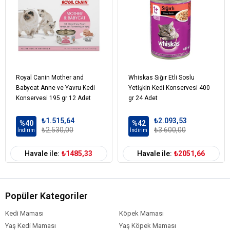
BİLEŞİM
Et ve Et ürünleri (tavuk %4)
Balık ve balık ürünleri
Sebze özü çeşitleri
Mineraller
Şekerler
Royal Canin Mother and
Whiskas Sığır Etli Soslu
Babycat Anne ve Yavru Kedi
Yetişkin Kedi Konservesi 400
Kedi Yaş Aralığı
Yetişkin (1-7 Yaş)
Konservesi 195 gr 12 Adet
gr 24 Adet
Kedi Maması
Yaş Mama
Formu
₺1.515,64
₺2.093,53
%40
%42
₺2.530,00
₺3.600,00
İndirim
İndirim
Kedi Özel
Bağışıklık Sistemi Gelişimi
Damak
Tatlarına Uygun
Dengeli Beslenme
Gereksinim
Havale ile:
₺1485,33
Havale ile:
₺2051,66
Kedi Maması
Tavuk
İçerik
Kedi Maması
0-100 gr
Paket Boyutu
Popüler Kategoriler
Kedi Maması
Çoklu Paket
Kedi Maması
Köpek Maması
Kampanya
Yaş Kedi Maması
Yaş Köpek Maması