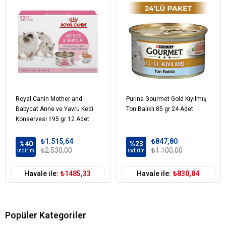
Süt ve süt türevleri
Mineraller
Çeşitli şekerler
Renklendiriciler
Kedi Yaş Aralığı
Yavru (0-12 Ay)
Kedi Maması
Yaş Mama
Formu
Royal Canin Mother and
Purina Gourmet Gold Kıyılmış
Babycat Anne ve Yavru Kedi
Ton Balıklı 85 gr 24 Adet
Kedi Özel
Bağışıklık Sistemi Gelişimi
Damak
Tatlarına Uygun
Dengeli Beslenme
Gereksinim
Konservesi 195 gr 12 Adet
Kedi Maması
Tavuk
İçerik
₺1.515,64
₺847,80
%40
%23
₺2.530,00
₺1.100,00
İndirim
İndirim
Kedi Maması
0-100 gr
Paket Boyutu
Havale ile:
₺1485,33
Havale ile:
₺830,84
Kedi Maması
Çoklu Paket
Kampanya
Kedi Maması
Pate
Popüler Kategoriler
Ambalaj