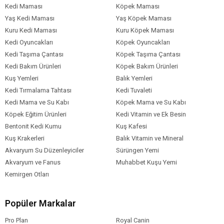
Kedi Irk Özelliği
Tümüne Uygun
Kedi Maması
Köpek Maması
Yaş Kedi Maması
Yaş Köpek Maması
Kuru Kedi Maması
Kuru Köpek Maması
Kedi Oyuncakları
Köpek Oyuncakları
Kedi Taşıma Çantası
Köpek Taşıma Çantası
Kedi Bakım Ürünleri
Köpek Bakım Ürünleri
Kuş Yemleri
Balık Yemleri
Kedi Tırmalama Tahtası
Kedi Tuvaleti
Kedi Mama ve Su Kabı
Köpek Mama ve Su Kabı
Köpek Eğitim Ürünleri
Kedi Vitamin ve Ek Besin
Bentonit Kedi Kumu
Kuş Kafesi
Kuş Krakerleri
Balık Vitamin ve Mineral
Akvaryum Su Düzenleyiciler
Sürüngen Yemi
Akvaryum ve Fanus
Muhabbet Kuşu Yemi
Kemirgen Otları
Popüler Markalar
Pro Plan
Royal Canin