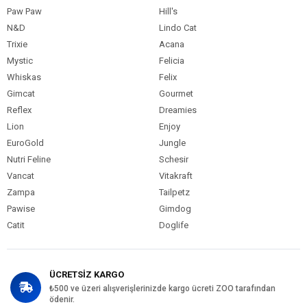
Paw Paw
Hill's
N&D
Lindo Cat
Trixie
Acana
Mystic
Felicia
Whiskas
Felix
Gimcat
Gourmet
Reflex
Dreamies
Lion
Enjoy
EuroGold
Jungle
Nutri Feline
Schesir
Vancat
Vitakraft
Zampa
Tailpetz
Pawise
Gimdog
Catit
Doglife
ÜCRETSİZ KARGO
₺500 ve üzeri alışverişlerinizde kargo ücreti ZOO tarafından
ödenir.