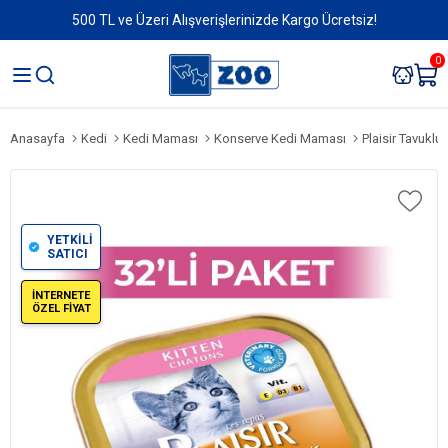
500 TL ve Üzeri Alışverişlerinizde Kargo Ücretsiz!
0
Anasayfa
Kedi
Kedi Maması
Konserve Kedi Maması
Plaisir Tavuklu 
YETKİLİ
SATICI
İNTERNETE
ÖZEL FİYAT