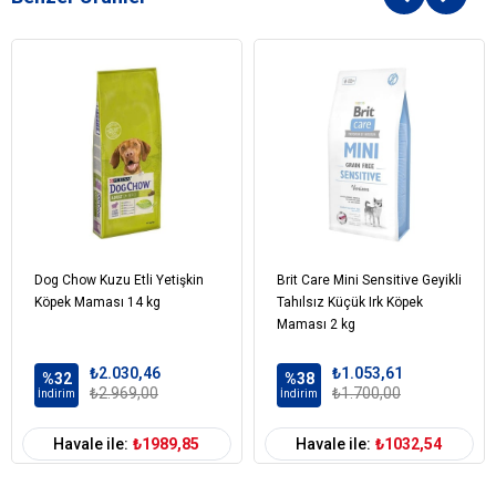
Dog Chow Kuzu Etli Yetişkin
Brit Care Mini Sensitive Geyikli
Köpek Maması 14 kg
Tahılsız Küçük Irk Köpek
Maması 2 kg
₺2.030,46
₺1.053,61
%32
%38
₺2.969,00
₺1.700,00
İndirim
İndirim
Havale ile:
₺1989,85
Havale ile:
₺1032,54