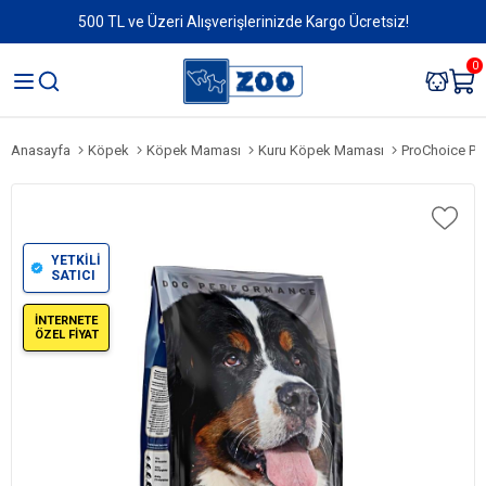
500 TL ve Üzeri Alışverişlerinizde Kargo Ücretsiz!
0
Anasayfa
Köpek
Köpek Maması
Kuru Köpek Maması
ProChoice Pro
YETKİLİ
SATICI
İNTERNETE
ÖZEL FİYAT