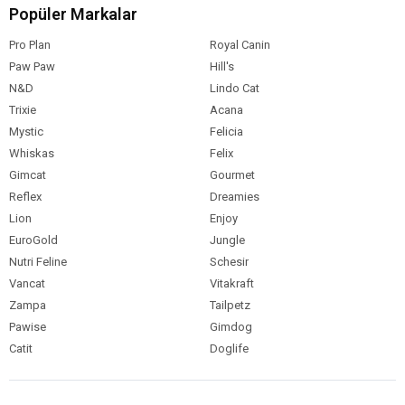
Popüler Markalar
Pro Plan
Royal Canin
Paw Paw
Hill's
N&D
Lindo Cat
Trixie
Acana
Mystic
Felicia
Whiskas
Felix
Gimcat
Gourmet
Reflex
Dreamies
Lion
Enjoy
EuroGold
Jungle
Nutri Feline
Schesir
Vancat
Vitakraft
Zampa
Tailpetz
Pawise
Gimdog
Catit
Doglife