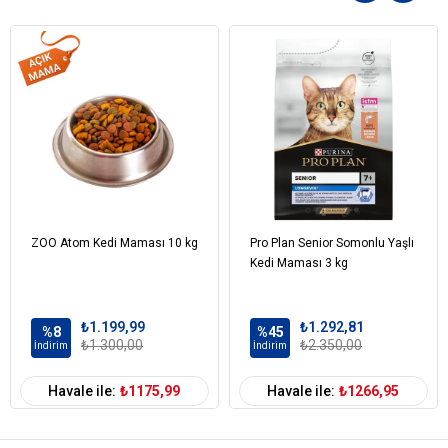
Pirinç
Hayvansal Yağ
Soya Proteini
Bezelye Proteini Konsantresi
Mısır Nişastası
Kurutulmuş Yumurta
Mısır
Kurutulmuş Hindiba Kökü %2
Mineraller
Balık Yağı
Sakaktat
ZOO Atom Kedi Maması 10 kg
Pro Plan Senior Somonlu Yaşlı
Maya
Kedi Maması 3 kg
Kedi Yaş Aralığı
Yetişkin (1-7 Yaş)
₺1.199,99
₺1.292,81
%8
%45
₺1.300,00
₺2.350,00
İndirim
İndirim
Kedi Maması
Kuru Mama
Formu
Havale ile:
₺1175,99
Havale ile:
₺1266,95
Kedi Maması
Tahıllı
Tahıl Oranı
Kedi Özel
Bağışıklık Sistemi Gelişimi
Damak