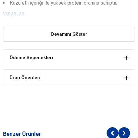
Kuzu etli içeriği ile yüksek protein oranına sahiptir.
YARARLARI
Sindirim Hassasiyetinde Doğru Tercih
Sindirim hassasiyetine sahip olan kedilerde tercih edilebilir.
Devamını Göster
Kolay sindirim sağlar ve rahatsızlığı ortadan kaldırır.
Tüy Sağlığının Korunmasına Yardımcı
Ödeme Seçenekleri
Kedilerin tüy sağlığının korunmasına yardımcı Omega 3 ve
Omega 6 içeriklerini barındırır.
Bağışıklık Sistemini Destekler
Ürün Önerileri
Bağışıklık sistemini destekleyecek E vitamini ve C vitamini
içeriklerini barındırır.
İÇİNDEKİLER
BİLEŞİM
Kuzu Eti %17
Kurutulmuş Hindi Proteini
Benzer Ürünler
Mısır Gluten Unu