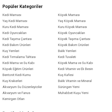
Formu
Popüler Kategoriler
Köpek Maması
Normal
Tahıl Oranı
Kedi Maması
Köpek Maması
Köpek Özel
Bağışıklık Sistemi Gelişimi
Eklem
Yaş Kedi Maması
Yaş Köpek Maması
Sağlığı
Tüy Yumağı
Tüy ve Deri Sağlığı
Gereksinim
Kuru Kedi Maması
Kuru Köpek Maması
Köpek Irk
Orta Irk (11-25 kg)
Kedi Oyuncakları
Köpek Oyuncakları
Boyutu
Kedi Taşıma Çantası
Köpek Taşıma Çantası
Köpek Maması
Somon
Balık
Kedi Bakım Ürünleri
Köpek Bakım Ürünleri
İçerik
Kuş Yemleri
Balık Yemleri
Köpek Maması
11-15 kg
Kedi Tırmalama Tahtası
Kedi Tuvaleti
Paket Boyutu
Kedi Mama ve Su Kabı
Köpek Mama ve Su Kabı
Köpek Irk
Tüm Orta-Büyük Irklar
Köpek Eğitim Ürünleri
Kedi Vitamin ve Ek Besin
Özelliği
Bentonit Kedi Kumu
Kuş Kafesi
Kuş Krakerleri
Balık Vitamin ve Mineral
Akvaryum Su Düzenleyiciler
Sürüngen Yemi
Akvaryum ve Fanus
Muhabbet Kuşu Yemi
Kemirgen Otları