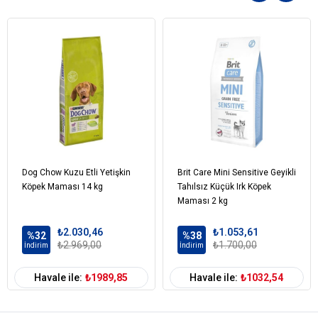
Doğal kökenli karışık
Tokoferollerle stabilize,
Mısır unu,
Hipoalerjenik aroma,
Pancar küspesi,
Bitkisel lif,
Potasyum klorür,
Frukto-oligosakkaritler,
Tuz,
Doğal polifenoller (%0.01),
Frukto-oligosakkaritler,
Dog Chow Kuzu Etli Yetişkin
Tuz,
Brit Care Mini Sensitive Geyikli
Köpek Maması 14 kg
Tahılsız Küçük Irk Köpek
Doğal polifenoller (%0.01),
Maması 2 kg
Frukto-oligosakkaritler,
Tuz,
₺2.030,46
₺1.053,61
Doğal polifenoller (%0.01),
%32
%38
₺2.969,00
₺1.700,00
İndirim
İndirim
Köpek Yaş
Yetişkin (1-7 Yaş)
Havale ile:
₺1989,85
Havale ile:
₺1032,54
Aralığı
Köpek Maması
Kuru Mama