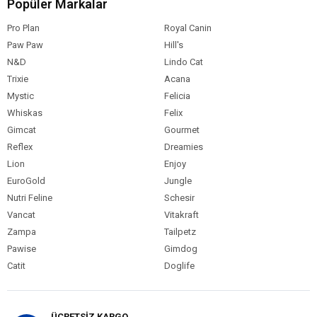
Popüler Markalar
Pro Plan
Royal Canin
Paw Paw
Hill's
N&D
Lindo Cat
Trixie
Acana
Mystic
Felicia
Whiskas
Felix
Gimcat
Gourmet
Reflex
Dreamies
Lion
Enjoy
EuroGold
Jungle
Nutri Feline
Schesir
Vancat
Vitakraft
Zampa
Tailpetz
Pawise
Gimdog
Catit
Doglife
ÜCRETSİZ KARGO