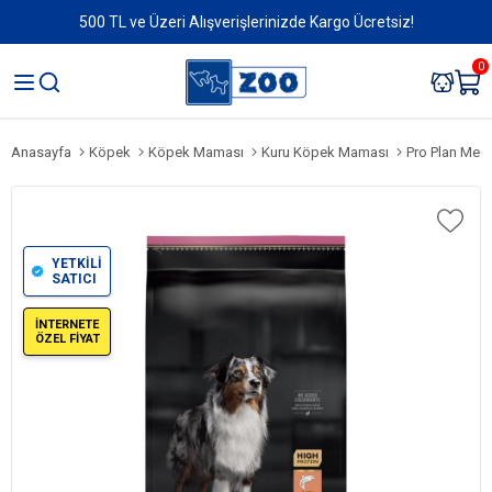
500 TL ve Üzeri Alışverişlerinizde Kargo Ücretsiz!
0
Anasayfa
Köpek
Köpek Maması
Kuru Köpek Maması
Pro Plan Medi
YETKİLİ
SATICI
İNTERNETE
ÖZEL FİYAT