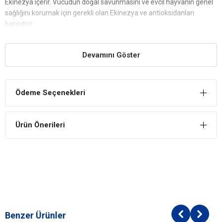
Ekinezya içerir. Vücudun doğal savunmasını ve evcil hayvanın genel
sağlığını korumak için gerekli olan Ekinezya ve antioksidanları
barındırır.
Bağırsak Sağlığını Teşvik Eder
Devamını Göster
Yararlı bağırsak bakterilerinin dengesinin korunmasına yardımcı
olur. Sağlıklı bir idrar sisteminin korunmasına yardımcı olur.
Pro Plan Nature Elements Ekinezya ve Tavuklu
Kısırlaştırılmış Kedi Maması İçindekiler
Ödeme Seçenekleri
Bileşim
Ürün Önerileri
Tavuk (%20),
Kuru kümes hayvanları proteini,
Pirinç,
Mısır proteini,
Buğday proteini,
Buğday,
Lif,
Yumurta tozu,
Buğday irmik,
Benzer Ürünler