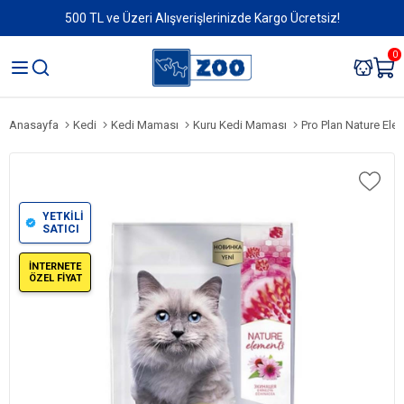
500 TL ve Üzeri Alışverişlerinizde Kargo Ücretsiz!
0
Anasayfa
Kedi
Kedi Maması
Kuru Kedi Maması
Pro Plan Nature Elements E
YETKİLİ
SATICI
İNTERNETE
ÖZEL FİYAT