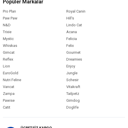
Popüler Markalar
Pro Plan
Royal Canin
Paw Paw
Hill's
N&D
Lindo Cat
Trixie
Acana
Mystic
Felicia
Whiskas
Felix
Gimcat
Gourmet
Reflex
Dreamies
Lion
Enjoy
EuroGold
Jungle
Nutri Feline
Schesir
Vancat
Vitakraft
Zampa
Tailpetz
Pawise
Gimdog
Catit
Doglife
ÜCRETSİZ KARGO