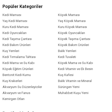
Kedi Maması
Tavuk
Popüler Kategoriler
İçerik
Kedi Maması
Köpek Maması
Kedi Maması
6-10 kg
Paket Boyutu
Yaş Kedi Maması
Yaş Köpek Maması
Kuru Kedi Maması
Kuru Köpek Maması
Kedi Irk Özelliği
Tümüne Uygun
Kedi Oyuncakları
Köpek Oyuncakları
Kedi Taşıma Çantası
Köpek Taşıma Çantası
Kedi Bakım Ürünleri
Köpek Bakım Ürünleri
Kuş Yemleri
Balık Yemleri
Kedi Tırmalama Tahtası
Kedi Tuvaleti
Kedi Mama ve Su Kabı
Köpek Mama ve Su Kabı
Köpek Eğitim Ürünleri
Kedi Vitamin ve Ek Besin
Bentonit Kedi Kumu
Kuş Kafesi
Kuş Krakerleri
Balık Vitamin ve Mineral
Akvaryum Su Düzenleyiciler
Sürüngen Yemi
Akvaryum ve Fanus
Muhabbet Kuşu Yemi
Kemirgen Otları