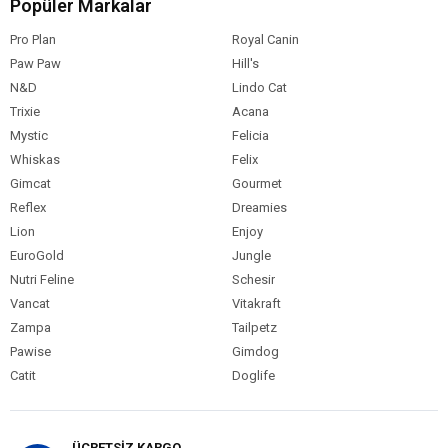
Popüler Markalar
Pro Plan
Royal Canin
Paw Paw
Hill's
N&D
Lindo Cat
Trixie
Acana
Mystic
Felicia
Whiskas
Felix
Gimcat
Gourmet
Reflex
Dreamies
Lion
Enjoy
EuroGold
Jungle
Nutri Feline
Schesir
Vancat
Vitakraft
Zampa
Tailpetz
Pawise
Gimdog
Catit
Doglife
ÜCRETSİZ KARGO