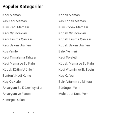
Popüler Kategoriler
Analiz Raporu
Kedi Maması
Köpek Maması
Ham Protein 37,8
Yaş Kedi Maması
Yaş Köpek Maması
Ham Yağ 9,5-14,5
Kuru Kedi Maması
Kuru Köpek Maması
Ham Selüloz 6,5
Kedi Oyuncakları
Ham Kül 9,5
Köpek Oyuncakları
Su 9
Kedi Taşıma Çantası
Köpek Taşıma Çantası
HCI’de Çözünmeyen Kül 0,27
Kedi Bakım Ürünleri
Köpek Bakım Ürünleri
Linoleik Asit 1,8
Kuş Yemleri
Balık Yemleri
Kalsiyum 1,3
Kedi Tırmalama Tahtası
Kedi Tuvaleti
Fosfor 1,1
Kedi Mama ve Su Kabı
Köpek Mama ve Su Kabı
Bakır Sülfat 22 mg/kg
Köpek Eğitim Ürünleri
Kedi Vitamin ve Ek Besin
Taurin 1500 mg/kg
Bentonit Kedi Kumu
Kuş Kafesi
Kuş Krakerleri
Balık Vitamin ve Mineral
Akvaryum Su Düzenleyiciler
Sürüngen Yemi
Akvaryum ve Fanus
Muhabbet Kuşu Yemi
Kemirgen Otları