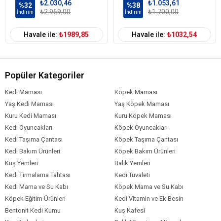
₺2.030,46
₺1.053,61
%32
%38
₺2.969,00
₺1.700,00
İndirim
İndirim
Havale ile:
₺1989,85
Havale ile:
₺1032,54
Popüler Kategoriler
Kedi Maması
Köpek Maması
Yaş Kedi Maması
Yaş Köpek Maması
Kuru Kedi Maması
Kuru Köpek Maması
Kedi Oyuncakları
Köpek Oyuncakları
Kedi Taşıma Çantası
Köpek Taşıma Çantası
Kedi Bakım Ürünleri
Köpek Bakım Ürünleri
Kuş Yemleri
Balık Yemleri
Kedi Tırmalama Tahtası
Kedi Tuvaleti
Kedi Mama ve Su Kabı
Köpek Mama ve Su Kabı
Köpek Eğitim Ürünleri
Kedi Vitamin ve Ek Besin
Bentonit Kedi Kumu
Kuş Kafesi