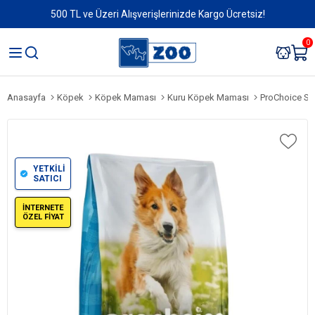
500 TL ve Üzeri Alışverişlerinizde Kargo Ücretsiz!
0
Anasayfa
Köpek
Köpek Maması
Kuru Köpek Maması
ProChoice Sensi
YETKİLİ
SATICI
İNTERNETE
ÖZEL FİYAT