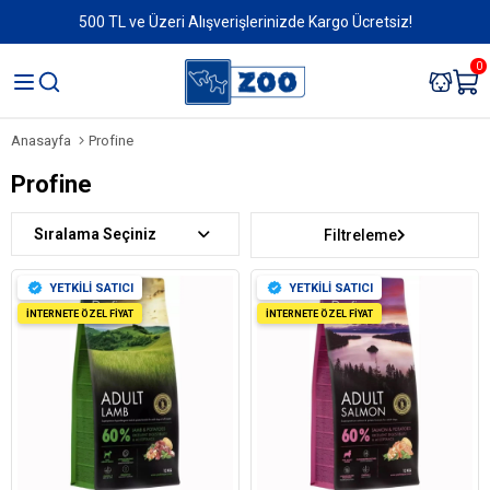
500 TL ve Üzeri Alışverişlerinizde Kargo Ücretsiz!
0
Anasayfa
Profine
Profine
Sıralama
Filtreleme
YETKİLİ SATICI
YETKİLİ SATICI
İNTERNETE ÖZEL FİYAT
İNTERNETE ÖZEL FİYAT