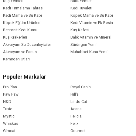
Kuş Yemleri
Balık Yemleri
Kedi Tırmalama Tahtası
Kedi Tuvaleti
Kedi Mama ve Su Kabı
Köpek Mama ve Su Kabı
Köpek Eğitim Ürünleri
Kedi Vitamin ve Ek Besin
Bentonit Kedi Kumu
Kuş Kafesi
Kuş Krakerleri
Balık Vitamin ve Mineral
Akvaryum Su Düzenleyiciler
Sürüngen Yemi
Akvaryum ve Fanus
Muhabbet Kuşu Yemi
Kemirgen Otları
Popüler Markalar
Pro Plan
Royal Canin
Paw Paw
Hill's
N&D
Lindo Cat
Trixie
Acana
Mystic
Felicia
Whiskas
Felix
Gimcat
Gourmet