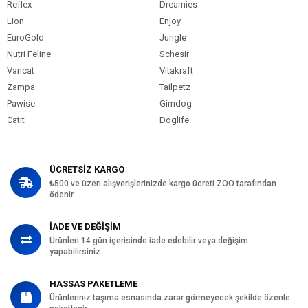
Reflex
Dreamies
Lion
Enjoy
EuroGold
Jungle
Nutri Feline
Schesir
Vancat
Vitakraft
Zampa
Tailpetz
Pawise
Gimdog
Catit
Doglife
ÜCRETSİZ KARGO
₺500 ve üzeri alışverişlerinizde kargo ücreti ZOO tarafından
ödenir.
İADE VE DEĞİŞİM
Ürünleri 14 gün içerisinde iade edebilir veya değişim
yapabilirsiniz.
HASSAS PAKETLEME
Ürünleriniz taşıma esnasında zarar görmeyecek şekilde özenle