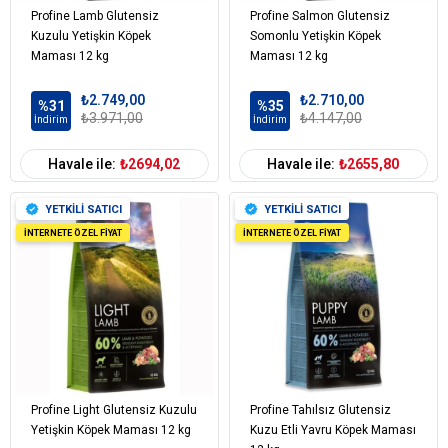
Profine Lamb Glutensiz
Profine Salmon Glutensiz
Kuzulu Yetişkin Köpek
Somonlu Yetişkin Köpek
Maması 12 kg
Maması 12 kg
₺2.749,00
₺2.710,00
%31
%35
₺3.971,00
₺4.147,00
İndirim
İndirim
Havale ile:
₺2694,02
Havale ile:
₺2655,80
YETKİLİ SATICI
YETKİLİ SATICI
İNTERNETE ÖZEL FİYAT
İNTERNETE ÖZEL FİYAT
Profine Light Glutensiz Kuzulu
Profine Tahılsız Glutensiz
Yetişkin Köpek Maması 12 kg
Kuzu Etli Yavru Köpek Maması