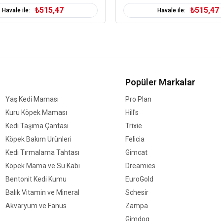
₺515,47
₺515,47
Kedinizin tuvaleti kapalı
Havale ile:
Havale ile:
Kedinizin tuvaletini su
Form
İ
Paket Boyutu
6
Popüler Markalar
Karakteristik
Yaş Kedi Maması
Pro Plan
Özel İhtiyaç
Kuru Köpek Maması
Hill's
Cinsi
B
Kedi Taşıma Çantası
Trixie
Kampanyalı
Ç
Köpek Bakım Ürünleri
Felicia
Kedi Tırmalama Tahtası
Gimcat
Köpek Mama ve Su Kabı
Dreamies
Bentonit Kedi Kumu
EuroGold
Balık Vitamin ve Mineral
Schesir
Akvaryum ve Fanus
Zampa
Gimdog