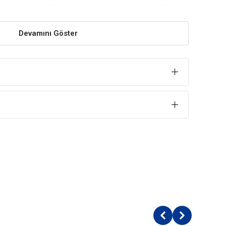
unu Kokulu Kedi Kumu faydaları şu şekilde sıralanabilir:
Devamını Göster
riğinde tamamen doğal hammaddeler kullanılması
in sağlığına zarar verecek herhangi bir kimyasal
emmel topaklaşma etkisiyle sıvıyı içine çeker ve
kedinize zarar verebilecek her türlü bakterinin
olur.
lirken tüketicinin kullandığı ortamda tozlanma
el işlemlerden geçirilerek toz miktarı minimum