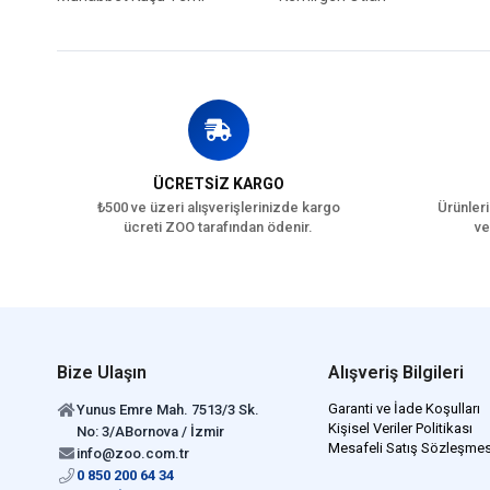
ÜCRETSİZ KARGO
₺500 ve üzeri alışverişlerinizde kargo
Ürünleri
ücreti ZOO tarafından ödenir.
ve
Bize Ulaşın
Alışveriş Bilgileri
Garanti ve İade Koşulları
Yunus Emre Mah. 7513/3 Sk.
Kişisel Veriler Politikası
No: 3/ABornova / İzmir
Mesafeli Satış Sözleşmes
info@zoo.com.tr
0 850 200 64 34