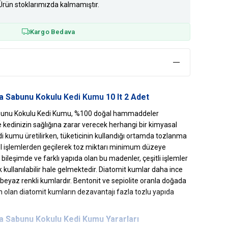
Ürün stoklarımızda kalmamıştır.
Kargo Bedava
ya Sabunu Kokulu
Kedi Kumu
10 lt 2 Adet
abunu Kokulu Kedi Kumu, %100 doğal hammaddeler
e kedinizin sağlığına zarar verecek herhangi bir kimyasal
 kumu üretilirken, tüketicinin kullandığı ortamda tozlanma
 işlemlerden geçilerek toz miktarı minimum düzeye
l bileşimde ve farklı yapıda olan bu madenler, çeşitli işlemler
kullanılabilir hale gelmektedir. Diatomit kumlar daha ince
eyaz renkli kumlardır. Bentonit ve sepiolite oranla doğada
 olan diatomit kumların dezavantajı fazla tozlu yapıda
ya Sabunu Kokulu Kedi Kumu Yararları