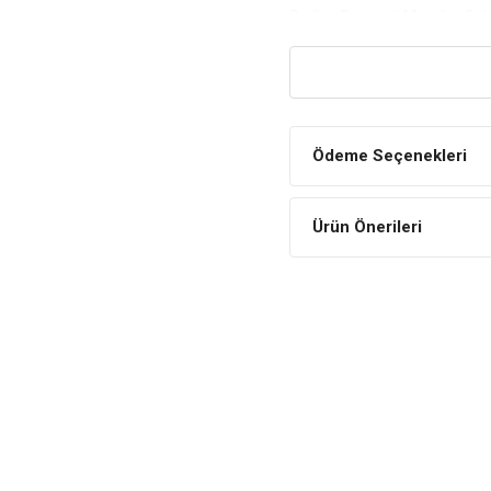
Proline Bentonit Marsilya Sab
%100 Doğal
Proline kedi kumu içe
sebebiyle sizin ve kediniz
bulunmamaktadır.
Ödeme Seçenekleri
Emicilik Özelliği
Proline kedi kumu, mük
Ürün Önerileri
anında topaklaşır.
Bu özelliği ile size ve 
üremesinin önüne geçilmiş 
Minimum Tozlanma
Proline kedi kumu üreti
meydana gelmemesi için öz
düzeye indirgenmiştir.
Koku Önleyici Etkisi