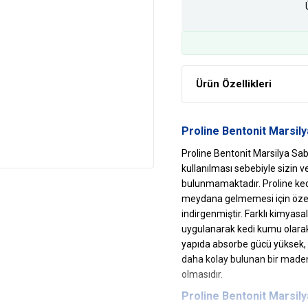
Ürün Özellikleri
Proline Bentonit Marsil
Proline Bentonit Marsilya S
kullanılması sebebiyle sizin v
bulunmamaktadır. Proline kedi
meydana gelmemesi için özel
indirgenmiştir. Farklı kimyasa
uygulanarak kedi kumu olarak 
yapıda absorbe gücü yüksek, b
daha kolay bulunan bir maden
olmasıdır.
Proline Bentonit Marsil