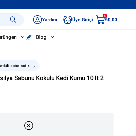
0
Yardım
Üye Girişi
₺0,00
ürüngen
Blog
tkili satıcısıdır.
rsilya Sabunu Kokulu Kedi Kumu 10 lt 2