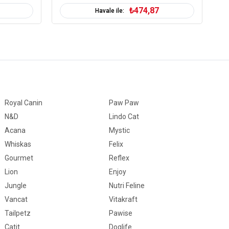
₺474,87
 ise sık sık havalandırınız.
Havale ile:
 ve mama kabından uzakta tutunuz.
nce Taneli
-10 lt
Topaklanan
Royal Canin
Paw Paw
Sabunlu
N&D
Lindo Cat
entonit
Acana
Mystic
oklu Paket
Whiskas
Felix
Gourmet
Reflex
Lion
Enjoy
Jungle
Nutri Feline
Vancat
Vitakraft
Tailpetz
Pawise
Catit
Doglife