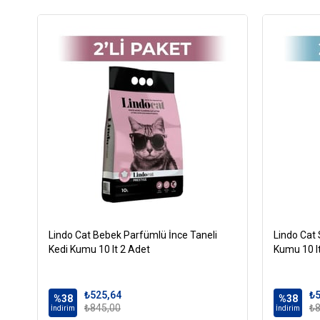
Lindo Cat Bebek Parfümlü İnce Taneli
Lindo Cat 
Kedi Kumu 10 lt 2 Adet
Kumu 10 l
₺525,64
₺5
%38
%38
₺845,00
₺8
İndirim
İndirim