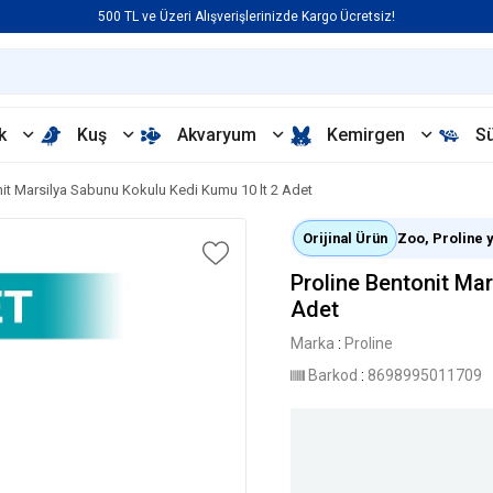
500 TL ve Üzeri Alışverişlerinizde Kargo Ücretsiz!
k
Kuş
Akvaryum
Kemirgen
S
nit Marsilya Sabunu Kokulu Kedi Kumu 10 lt 2 Adet
Orijinal Ürün
Zoo, Proline ye
Proline Bentonit Ma
Adet
Marka
:
Proline
Barkod
:
8698995011709