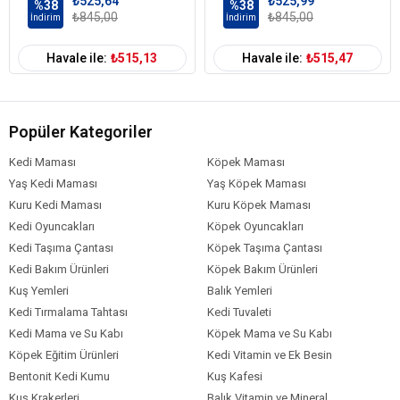
₺525,64
₺525,99
%38
%38
₺845,00
₺845,00
İndirim
İndirim
Havale ile:
₺515,13
Havale ile:
₺515,47
Popüler Kategoriler
Kedi Maması
Köpek Maması
Yaş Kedi Maması
Yaş Köpek Maması
Kuru Kedi Maması
Kuru Köpek Maması
Kedi Oyuncakları
Köpek Oyuncakları
Kedi Taşıma Çantası
Köpek Taşıma Çantası
Kedi Bakım Ürünleri
Köpek Bakım Ürünleri
Kuş Yemleri
Balık Yemleri
Kedi Tırmalama Tahtası
Kedi Tuvaleti
Kedi Mama ve Su Kabı
Köpek Mama ve Su Kabı
Köpek Eğitim Ürünleri
Kedi Vitamin ve Ek Besin
Bentonit Kedi Kumu
Kuş Kafesi
Kuş Krakerleri
Balık Vitamin ve Mineral