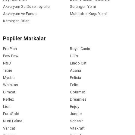
Akvaryum Su Düzenleyiciler
Sürüngen Yemi
Akvaryum ve Fanus
Muhabbet Kuşu Yemi
Kemirgen Otları
Popüler Markalar
Pro Plan
Royal Canin
Paw Paw
Hill's
N&D
Lindo Cat
Trixie
Acana
Mystic
Felicia
Whiskas
Felix
Gimcat
Gourmet
Reflex
Dreamies
Lion
Enjoy
EuroGold
Jungle
Nutri Feline
Schesir
Vancat
Vitakraft