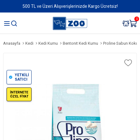
500 TL ve Üzeri Alışverişlerinizde Kargo Ücretsiz!
0
Anasayfa
Kedi
Kedi Kumu
Bentonit Kedi Kumu
Proline Sabun Kokulu İn
YETKİLİ
SATICI
İNTERNETE
ÖZEL FİYAT