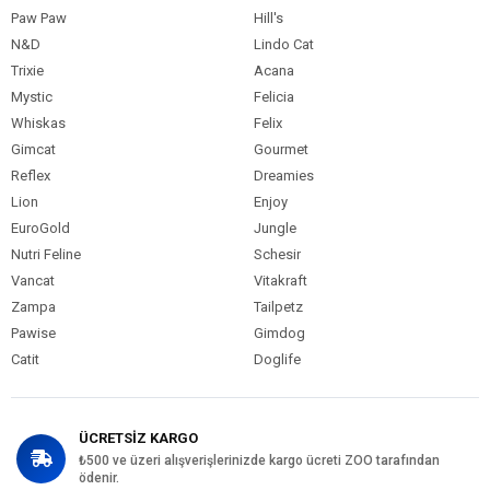
Paw Paw
Hill's
N&D
Lindo Cat
Trixie
Acana
Mystic
Felicia
Whiskas
Felix
Gimcat
Gourmet
Reflex
Dreamies
Lion
Enjoy
EuroGold
Jungle
Nutri Feline
Schesir
Vancat
Vitakraft
Zampa
Tailpetz
Pawise
Gimdog
Catit
Doglife
ÜCRETSİZ KARGO
₺500 ve üzeri alışverişlerinizde kargo ücreti ZOO tarafından
ödenir.