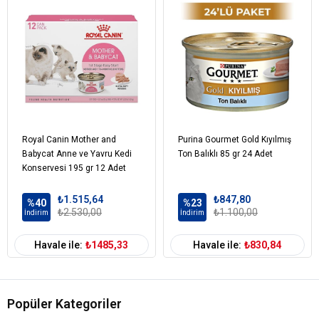
Kedi Maması
Normal
Tahıl Oranı
Kedi Özel
Bağışıklık Sistemi Gelişimi
Damak
Tatlarına Uygun
Dengeli Beslenme
Tüy
Gereksinim
ve Deri Sağlığı
Kedi Maması
Sebze
Balık
İçerik
Kedi Maması
0-100 gr
Paket Boyutu
Royal Canin Mother and
Purina Gourmet Gold Kıyılmış
Kedi Maması
Çoklu Paket
Babycat Anne ve Yavru Kedi
Ton Balıklı 85 gr 24 Adet
Kampanya
Konservesi 195 gr 12 Adet
Kedi Maması
Konserve
Ambalaj
₺1.515,64
₺847,80
%40
%23
₺2.530,00
₺1.100,00
Kedi Maması
Parça Etli
İndirim
İndirim
Kıvam
Havale ile:
₺1485,33
Havale ile:
₺830,84
Kedi Irk Özelliği
Tümüne Uygun
Popüler Kategoriler