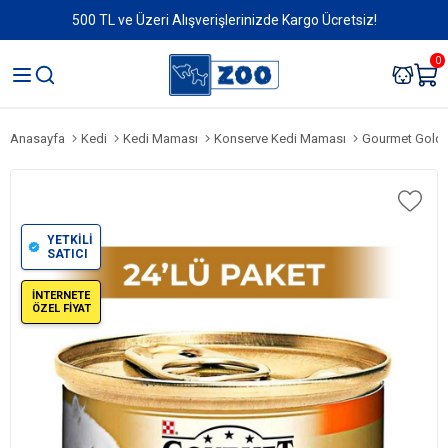
500 TL ve Üzeri Alışverişlerinizde Kargo Ücretsiz!
0
Anasayfa
Kedi
Kedi Maması
Konserve Kedi Maması
Gourmet Gold Parça 
YETKİLİ
SATICI
İNTERNETE
ÖZEL FİYAT