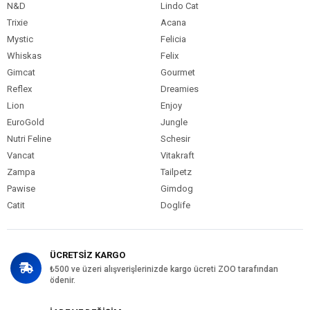
N&D
Lindo Cat
Trixie
Acana
Mystic
Felicia
Whiskas
Felix
Gimcat
Gourmet
Reflex
Dreamies
Lion
Enjoy
EuroGold
Jungle
Nutri Feline
Schesir
Vancat
Vitakraft
Zampa
Tailpetz
Pawise
Gimdog
Catit
Doglife
ÜCRETSİZ KARGO
₺500 ve üzeri alışverişlerinizde kargo ücreti ZOO tarafından
ödenir.