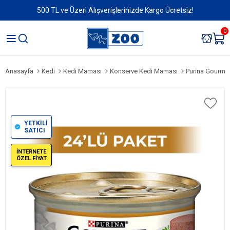
500 TL ve Üzeri Alışverişlerinizde Kargo Ücretsiz!
0
Anasayfa
Kedi
Kedi Maması
Konserve Kedi Maması
Purina Gourmet 
YETKİLİ
SATICI
İNTERNETE
ÖZEL FİYAT