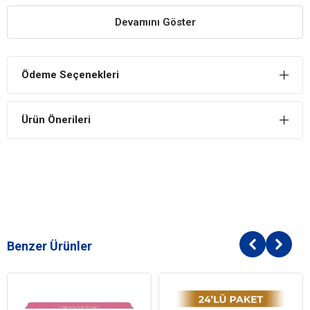
sorunları yaşamasının önüne geçer.
Devamını Göster
Besleyici İçeriğe Sahip Mama
Kedilerin vitamin, mineral, protein ihtiyaçlarını eksiksiz
şekilde karşılayan mama, yüksek protein içeriği ile günlük
Ödeme Seçenekleri
enerji ihtiyacını da karşılar.
İÇİNDEKİLER
Ürün Önerileri
BİLEŞİM
İşlenmiş et ve et ürünleri
Sığır eti
Bitkisel protein özü
Mısır
Balık ve balık yan ürünleri
Mineraller
Benzer Ürünler
Kedi Yaş Aralığı
Yetişkin (1-7 Yaş)
Kedi Maması
Yaş Mama
Formu