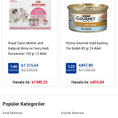
Kedi Maması
Tahıllı
Tahıl Oranı
Kedi Maması
Sığır
İçerik
Kedi Maması
0-100 gr
Paket Boyutu
Kedi Maması
Çoklu Paket
Royal Canin Mother and
Purina Gourmet Gold Kıyılmış
Kampanya
Babycat Anne ve Yavru Kedi
Ton Balıklı 85 gr 24 Adet
Konservesi 195 gr 12 Adet
Kedi Maması
Konserve
Ambalaj
₺1.515,64
₺847,80
%40
%23
Kedi Irk Özelliği
Tümüne Uygun
₺2.530,00
₺1.100,00
İndirim
İndirim
Havale ile:
₺1485,33
Havale ile:
₺830,84
Popüler Kategoriler
Kedi Maması
Köpek Maması