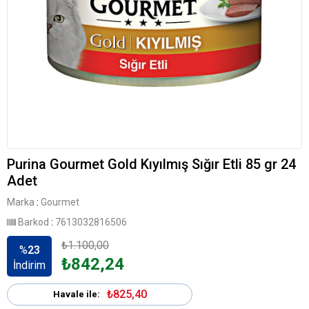
Purina Gourmet Gold Kıyılmış Sığır Etli 85 gr 24
Adet
Marka
:
Gourmet
Barkod
:
7613032816506
₺1.100,00
%
23
₺842,24
İndirim
₺825,40
Havale ile: