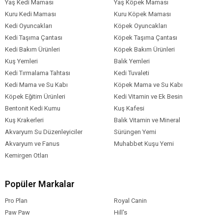
Yaş Kedi Maması
Yaş Köpek Maması
Kuru Kedi Maması
Kuru Köpek Maması
Kedi Oyuncakları
Köpek Oyuncakları
Kedi Taşıma Çantası
Köpek Taşıma Çantası
Kedi Bakım Ürünleri
Köpek Bakım Ürünleri
Kuş Yemleri
Balık Yemleri
Kedi Tırmalama Tahtası
Kedi Tuvaleti
Kedi Mama ve Su Kabı
Köpek Mama ve Su Kabı
Köpek Eğitim Ürünleri
Kedi Vitamin ve Ek Besin
Bentonit Kedi Kumu
Kuş Kafesi
Kuş Krakerleri
Balık Vitamin ve Mineral
Akvaryum Su Düzenleyiciler
Sürüngen Yemi
Akvaryum ve Fanus
Muhabbet Kuşu Yemi
Kemirgen Otları
Popüler Markalar
Pro Plan
Royal Canin
Paw Paw
Hill's