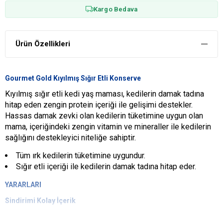
Kargo Bedava
Ürün Özellikleri
Gourmet Gold Kıyılmış Sığır Etli Konserve
Kıyılmış sığır etli kedi yaş maması, kedilerin damak tadına
hitap eden zengin protein içeriği ile gelişimi destekler.
Hassas damak zevki olan kedilerin tüketimine uygun olan
mama, içeriğindeki zengin vitamin ve mineraller ile kedilerin
sağlığını destekleyici niteliğe sahiptir.
Tüm ırk kedilerin tüketimine uygundur.
Sığır etli içeriği ile kedilerin damak tadına hitap eder.
YARARLARI
Sindirimi Kolay İçerik
Sindirimi kolay olan mama, kedilerin mide ve sindirim