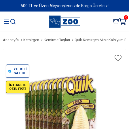
500 TL ve Üzeri Alışverişlerinizde Kargo Ücretsiz!
0
Anasayfa
Kemirgen
Kemirme Taşları
Quik Kemirgen Mısır Kalsiyum Bl
YETKİLİ
SATICI
İNTERNETE
ÖZEL FİYAT