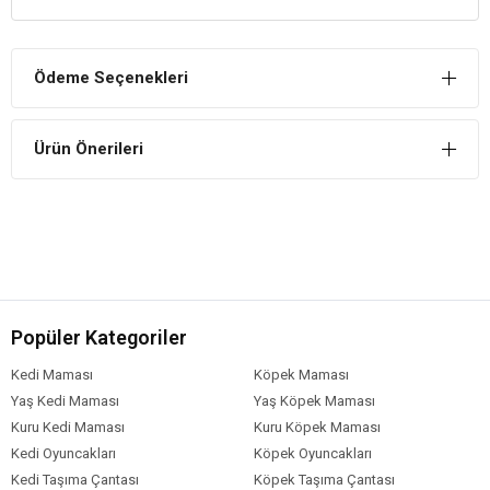
Kemirgenlere sağlık ve canlılık kazandırır.
Ürünün Kullanım Şekli
Ödeme Seçenekleri
Kafes içerisinde, kemirgenlerin rahatça
dişleyebilecekleri, kuru bir yere asılması veya konulması
tavsiye edilmektedir.
Ürün Önerileri
Uyarılar
Kafesin daima temiz olmasını sağlayınız.
Çocukların erişemeyeceği bir yerde muhafaza ediniz.
Popüler Kategoriler
Kedi Maması
Köpek Maması
Yaş Kedi Maması
Yaş Köpek Maması
Kuru Kedi Maması
Kuru Köpek Maması
Kedi Oyuncakları
Köpek Oyuncakları
Kedi Taşıma Çantası
Köpek Taşıma Çantası