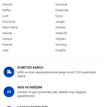
Gimcat
Gourmet
Reflex
Dreamies
Lion
Enjoy
EuroGold
Jungle
Nutri Feline
Schesir
Vancat
Vitakraft
Zampa
Tailpetz
Pawise
Gimdog
Catit
Doglife
ÜCRETSİZ KARGO
₺500 ve üzeri alışverişlerinizde kargo ücreti ZOO tarafından
ödenir.
İADE VE DEĞİŞİM
Ürünleri 14 gün içerisinde iade edebilir veya değişim
yapabilirsiniz.