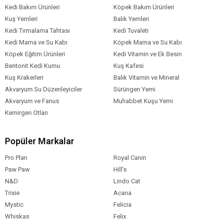
Kedi Bakım Ürünleri
Köpek Bakım Ürünleri
Kuş Yemleri
Balık Yemleri
Kedi Tırmalama Tahtası
Kedi Tuvaleti
Kedi Mama ve Su Kabı
Köpek Mama ve Su Kabı
Köpek Eğitim Ürünleri
Kedi Vitamin ve Ek Besin
Bentonit Kedi Kumu
Kuş Kafesi
Kuş Krakerleri
Balık Vitamin ve Mineral
Akvaryum Su Düzenleyiciler
Sürüngen Yemi
Akvaryum ve Fanus
Muhabbet Kuşu Yemi
Kemirgen Otları
Popüler Markalar
Pro Plan
Royal Canin
Paw Paw
Hill's
N&D
Lindo Cat
Trixie
Acana
Mystic
Felicia
Whiskas
Felix