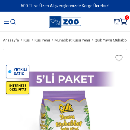
500 TL ve Üzeri Alışverişlerinizde Kargo Ücretsiz!
0
Anasayfa
Kuş
Kuş Yemi
Muhabbet Kuşu Yemi
Quik Yavru Muhabbet 
YETKİLİ
SATICI
İNTERNETE
ÖZEL FİYAT