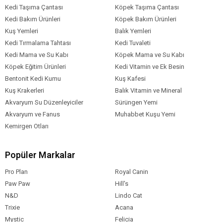
Kedi Taşıma Çantası
Köpek Taşıma Çantası
HCL'de Çözülmeyen Kül % 2,00
NaCI % 0,50
Kedi Bakım Ürünleri
Köpek Bakım Ürünleri
Metabolik Enerji 1500
Kuş Yemleri
Balık Yemleri
Kalsiyum % 0,20 - 1,25
Kedi Tırmalama Tahtası
Kedi Tuvaleti
Fosfor % 0,10 - 5,00
Kedi Mama ve Su Kabı
Köpek Mama ve Su Kabı
Sodyum % 0,01 - 1,40
Köpek Eğitim Ürünleri
Kedi Vitamin ve Ek Besin
Mangan % 25,00
Bentonit Kedi Kumu
Kuş Kafesi
Çinko % 20,00
Kuş Krakerleri
Balık Vitamin ve Mineral
A Vitamini 1200 IU/kg
Akvaryum Su Düzenleyiciler
Sürüngen Yemi
D3 Vitamini 150 IU/kg
Akvaryum ve Fanus
Muhabbet Kuşu Yemi
B2 Vitamini 3 mg/kg
Kemirgen Otları
B12 Vitamini 2,5 mg/kg
E Vitamini 10 mg/kg
K3 Vitamini 0,2 mg/kg
Popüler Markalar
Pro Plan
Royal Canin
Paw Paw
Hill's
N&D
Lindo Cat
Trixie
Acana
Mystic
Felicia