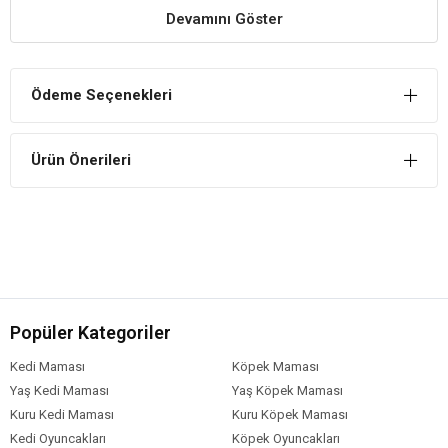
Devamını Göster
Enerji Verir
İçerisinde bulunan besinler sayesinde kuşunuza enerji verir.
Bağışıklığını Güçlendirir
Ödeme Seçenekleri
Yüksek değerdeki vitaminler sayesinde bağışıklığını güçlendirerek
yavrulara daha sağlıklı bir yaşam sunar.
Ürün Önerileri
Quik Yavru Kuşlar İçin Kuş Yemi İçindekiler
Bileşim
Sarı Darı
Beyaz Darı
Kanarya Yemi (aspur sade)
Vitamin
Popüler Kategoriler
Kırmızı Darı
Su % 12,00
Kedi Maması
Köpek Maması
Ham protein % 12,00
Yaş Kedi Maması
Yaş Köpek Maması
Ham yağ % 3,00 - 12,00
Kuru Kedi Maması
Kuru Köpek Maması
Ham selüloz % 10,00
Kedi Oyuncakları
Köpek Oyuncakları
Ham kül % 5,00