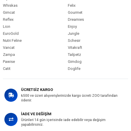
Whiskas
Felix
Gimcat
Gourmet
Reflex
Dreamies
Lion
Enjoy
EuroGold
Jungle
Nutri Feline
Schesir
Vancat
Vitakraft
Zampa
Tailpetz
Pawise
Gimdog
Catit
Doglife
ÜCRETSİZ KARGO
₺500 ve üzeri alışverişlerinizde kargo ücreti ZOO tarafından
ödenir.
İADE VE DEĞİŞİM
Ürünleri 14 gün içerisinde iade edebilir veya değişim
yapabilirsiniz.