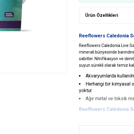
Ürün Özellikleri
Reeflowers Caledonia S
Reeflowers Caledonia Live Sa
minerali bünyesinde barındırır.
sabitler. Nitrifikasyon ve deni
suyun sürekli olarak temiz ka
Akvaryumlarda kullanılma
Herhangi bir kimyasal 
yoktur.
Ağır metal ve toksik 
Reeflowers Caledonia S
Doğal Yaşam Alanı
Reeflowers Caledonia Live Sa