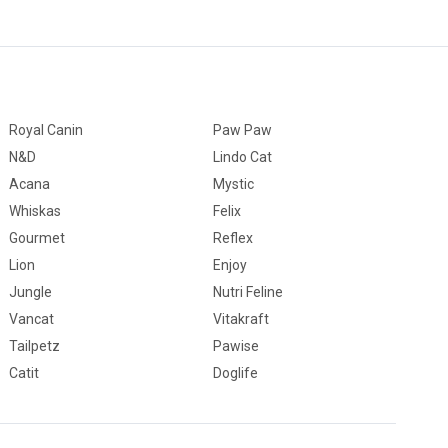
Royal Canin
Paw Paw
N&D
Lindo Cat
Acana
Mystic
Whiskas
Felix
Gourmet
Reflex
Lion
Enjoy
Jungle
Nutri Feline
Vancat
Vitakraft
Tailpetz
Pawise
Catit
Doglife