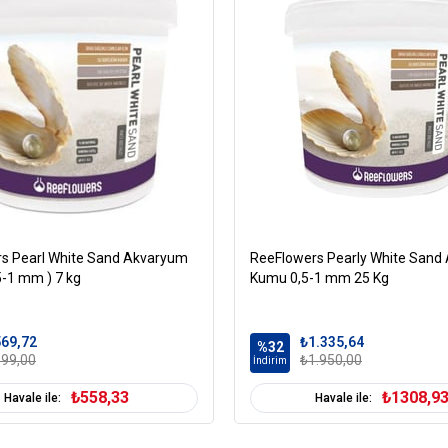
s Pearl White Sand Akvaryum
ReeFlowers Pearly White Sand
5-1 mm ) 7 kg
Kumu 0,5-1 mm 25 Kg
69,72
₺1.335,64
%32
99,00
₺1.950,00
İndirim
₺558,33
₺1308,9
Havale ile:
Havale ile: