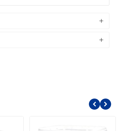
rınızın sağlıklı olması için gerekli doğal yaşam ortamının
eskin değildir, balıklara ve akvaryum canlılarına zarar