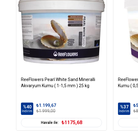
ReeFlowers Pearl White Sand Mineralli
ReeFlower
Akvaryum Kumu ( 1-1,5 mm ) 25 kg
Kumu ( 0,
₺1.199,67
₺5
%40
%37
₺1.999,00
₺8
İndirim
İndirim
₺1175,68
Havale ile: