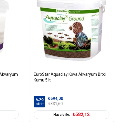
 Akvaryum
EuroStar Aquaclay Kova Akvaryum Bitki
Kumu 5 lt
₺594,00
%29
₺831,60
İndirim
3
₺582,12
Havale ile: