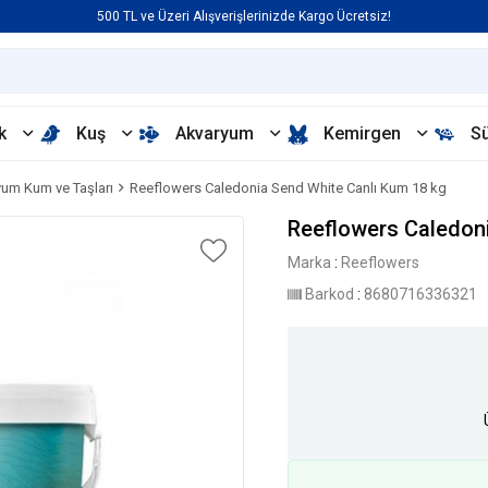
500 TL ve Üzeri Alışverişlerinizde Kargo Ücretsiz!
k
Kuş
Akvaryum
Kemirgen
S
um Kum ve Taşları
Reeflowers Caledonia Send White Canlı Kum 18 kg
Reeflowers Caledoni
Marka
:
Reeflowers
Barkod
:
8680716336321