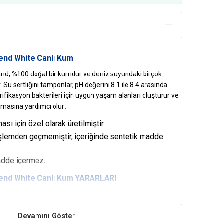
end White Canlı Kum
nd, %100 doğal bir kumdur ve deniz suyundaki birçok
 Su sertliğini tamponlar, pH değerini 8.1 ile 8.4 arasında
trifikasyon bakterileri için uygun yaşam alanları oluşturur ve
.
lmasına yardımcı olur
sı için özel olarak üretilmiştir.
işlemden geçmemiştir, içeriğinde sentetik madde
madde içermez
.
end White Canlı Kum YARARLARI
nd, İçerdiği deniz suyu sayesinde azot döngüsü
Devamını Göster