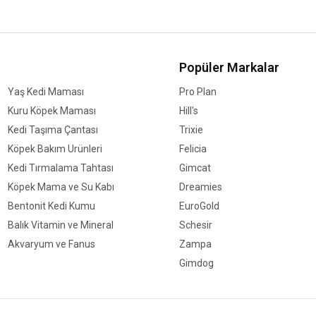
Popüler Markalar
Yaş Kedi Maması
Pro Plan
Kuru Köpek Maması
Hill's
Kedi Taşıma Çantası
Trixie
Köpek Bakım Ürünleri
Felicia
Kedi Tırmalama Tahtası
Gimcat
Köpek Mama ve Su Kabı
Dreamies
Bentonit Kedi Kumu
EuroGold
Balık Vitamin ve Mineral
Schesir
Akvaryum ve Fanus
Zampa
Gimdog