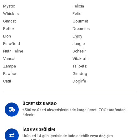
Mystic
Felicia
Whiskas
Felix
Gimcat
Gourmet
Reflex
Dreamies
Lion
Enjoy
EuroGold
Jungle
Nutri Feline
Schesir
Vancat
Vitakraft
Zampa
Tailpetz
Pawise
Gimdog
Catit
Doglife
ÜCRETSİZ KARGO
₺500 ve üzeri alışverişlerinizde kargo ücreti ZOO tarafından
ödenir.
İADE VE DEĞİŞİM
Ürünleri 14 gün içerisinde iade edebilir veya değişim