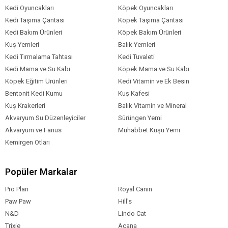
Zinc
Kedi Oyuncakları
Köpek Oyuncakları
L-Cartinin
Kedi Taşıma Çantası
Köpek Taşıma Çantası
Astaxanthin
Kedi Bakım Ürünleri
Köpek Bakım Ürünleri
Kuş Yemleri
Balık Yemleri
Kedi Tırmalama Tahtası
Kedi Tuvaleti
Kedi Mama ve Su Kabı
Köpek Mama ve Su Kabı
Köpek Eğitim Ürünleri
Kedi Vitamin ve Ek Besin
Bentonit Kedi Kumu
Kuş Kafesi
Kuş Krakerleri
Balık Vitamin ve Mineral
Akvaryum Su Düzenleyiciler
Sürüngen Yemi
Akvaryum ve Fanus
Muhabbet Kuşu Yemi
Kemirgen Otları
Popüler Markalar
Pro Plan
Royal Canin
Paw Paw
Hill's
N&D
Lindo Cat
Trixie
Acana