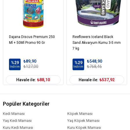
Spinach
Wheat
Salmon Oil
Terminalia Catappa
Zeolite
Activated Carbon
Dajana Discus Premium 250
Reeflowers Iceland Black
Paprika
Ml + 50Ml Promo 90 Gr
Sand Akvaryum Kumu 3-5 mm
Garlic
7 kg
Crab Spawn
₺89,90
₺548,90
Vitamin A
%29
%29
₺127,00
₺768,46
İndirim
İndirim
Vitamin D3
Vitamin C
Havale ile:
₺88,10
Havale ile:
₺537,92
Vitamin E
L-lysin
DL-Methionin
Betain
Popüler Kategoriler
Beta Glukan
Iron
Kedi Maması
Köpek Maması
Iodine
Yaş Kedi Maması
Yaş Köpek Maması
Manganese
Kuru Kedi Maması
Kuru Köpek Maması