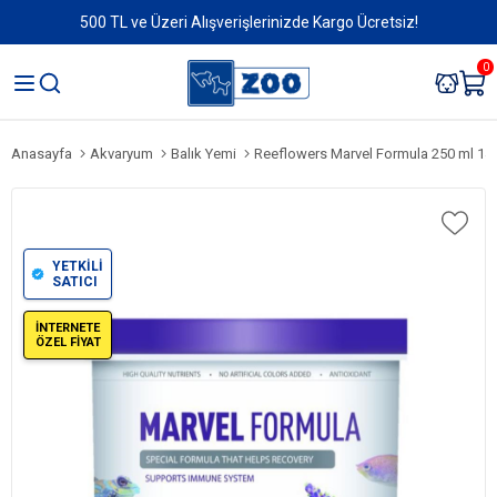
500 TL ve Üzeri Alışverişlerinizde Kargo Ücretsiz!
0
Anasayfa
Akvaryum
Balık Yemi
Reeflowers Marvel Formula 250 ml 144
YETKİLİ
SATICI
İNTERNETE
ÖZEL FİYAT