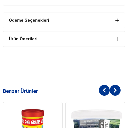
Tatlı ve Tuzlu Suda Tercih Edilebilir
Tuzlu ve tatlı su balıklarında tercih edilebilir özel içeriğe sahip olan
yemdir.
Ödeme Seçenekleri
İyileşme Sürecini Destekler
Özel içeriği sayesinde balıkların iyileşme sürecini destekler niteliğe
Ürün Önerileri
sahiptir.
İÇİNDEKİLER
BİLEŞİM
Shrimps
Squid
Herring Meal
Spriluna
Benzer Ürünler
Chlorella
Seaweed
Krill
Kelp Algae
Insect Meal
Marigold