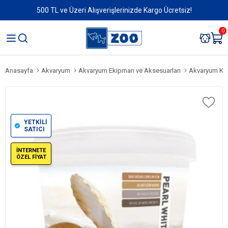
500 TL ve Üzeri Alışverişlerinizde Kargo Ücretsiz!
0
Anasayfa
Akvaryum
Akvaryum Ekipman ve Aksesuarları
Akvaryum Kum
YETKİLİ
SATICI
İNTERNETE
ÖZEL FİYAT