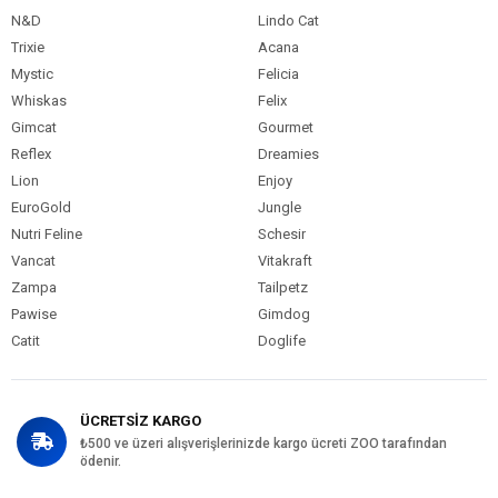
N&D
Lindo Cat
Trixie
Acana
Mystic
Felicia
Whiskas
Felix
Gimcat
Gourmet
Reflex
Dreamies
Lion
Enjoy
EuroGold
Jungle
Nutri Feline
Schesir
Vancat
Vitakraft
Zampa
Tailpetz
Pawise
Gimdog
Catit
Doglife
ÜCRETSİZ KARGO
₺500 ve üzeri alışverişlerinizde kargo ücreti ZOO tarafından
ödenir.