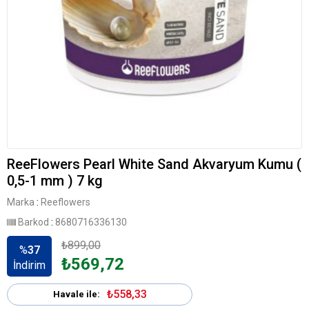
ReeFlowers Pearl White Sand Akvaryum Kumu (
0,5-1 mm ) 7 kg
Marka
:
Reeflowers
Barkod
:
8680716336130
₺899,00
%
37
₺569,72
İndirim
₺558,33
Havale ile: