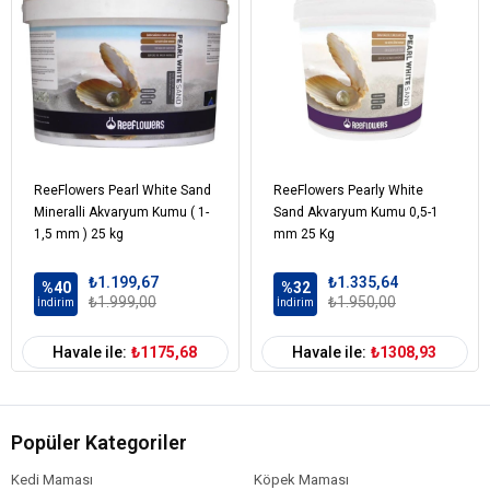
ReeFlowers Pearl White Sand
ReeFlowers Pearly White
Mineralli Akvaryum Kumu ( 1-
Sand Akvaryum Kumu 0,5-1
1,5 mm ) 25 kg
mm 25 Kg
₺1.199,67
₺1.335,64
%40
%32
₺1.999,00
₺1.950,00
İndirim
İndirim
Havale ile:
₺1175,68
Havale ile:
₺1308,93
Popüler Kategoriler
Kedi Maması
Köpek Maması